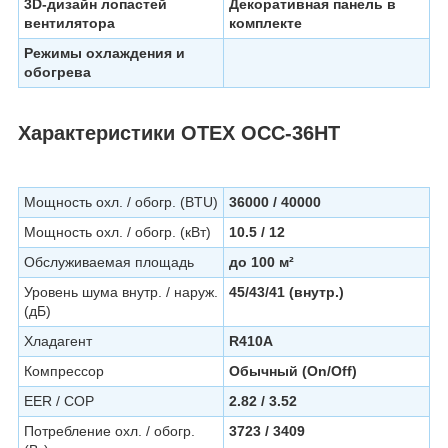
3D-дизайн лопастей
Декоративная панель в
вентилятора
комплекте
Режимы охлаждения и
обогрева
Характеристики OTEX OCC-36HT
Мощность охл. / обогр. (BTU)
36000 / 40000
Мощность охл. / обогр. (кВт)
10.5 / 12
Обслуживаемая площадь
до 100 м²
Уровень шума внутр. / наруж.
45/43/41 (внутр.)
(дБ)
Хладагент
R410A
Компрессор
Обычный (On/Off)
EER / COP
2.82 / 3.52
Потребление охл. / обогр.
3723 / 3409