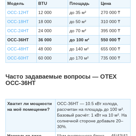
Модель
BTU
Площадь
Цена
OCC-12HT
12 000
до 35 м²
270 000 ₸
OCC-18HT
18 000
до 50 м²
310 000 ₸
OCC-24HT
24 000
до 70 м²
395 000 ₸
OCC-36HT
36 000
до 100 м²
550 000 ₸
OCC-48HT
48 000
до 140 м²
655 000 ₸
OCC-60HT
60 000
до 170 м²
735 000 ₸
Часто задаваемые вопросы — OTEX
OCC-36HT
Хватит ли мощности
OCC-36HT — 10.5 кВт холода,
на моё помещение?
рассчитан на площадь до 100 м².
Базовый расчёт: 1 кВт на 10 м². На
солнечной стороне добавьте 20–
30%.
Насколько тихо
Шум внутреннего блока — 45/43/41