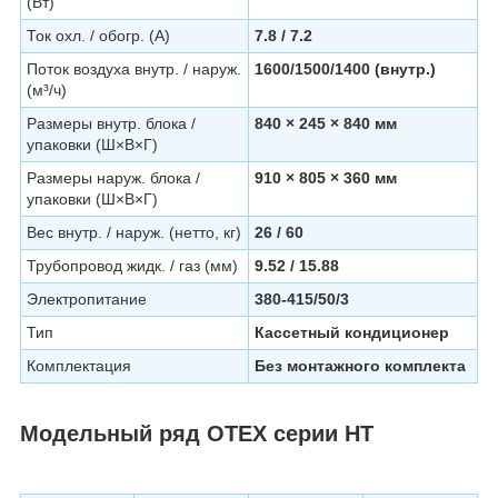
(Вт)
Ток охл. / обогр. (А)
7.8 / 7.2
Поток воздуха внутр. / наруж.
1600/1500/1400 (внутр.)
(м³/ч)
Размеры внутр. блока /
840 × 245 × 840 мм
упаковки (Ш×В×Г)
Размеры наруж. блока /
910 × 805 × 360 мм
упаковки (Ш×В×Г)
Вес внутр. / наруж. (нетто, кг)
26 / 60
Трубопровод жидк. / газ (мм)
9.52 / 15.88
Электропитание
380-415/50/3
Тип
Кассетный кондиционер
Комплектация
Без монтажного комплекта
Модельный ряд OTEX серии HT