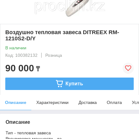
Воздушно тепловая завеса DITREEX RM-
1210S2-D/Y
В наличии
Код: 100382132
Розница
90 000
₸
Купить
Описание
Характеристики
Доставка
Оплата
Усл
Описание
Тип - тепловая завеса
Регулировка мощности - да