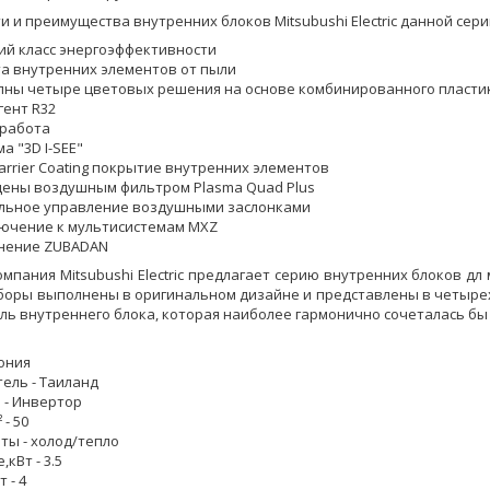
 и преимущества внутренних блоков Mitsubushi Electric данной сери
ий класс энергоэффективности
а внутренних элементов от пыли
пны четыре цветовых решения на основе комбинированного пласти
гент R32
 работа
а "3D I-SEE"
Barrier Coating покрытие внутренних элементов
ены воздушным фильтром Plasma Quad Plus
льное управление воздушными заслонками
ючение к мультисистемам MXZ
нение ZUBADAN
омпания Mitsubushi Electric предлагает серию внутренних блоков д
иборы выполнены в оригинальном дизайне и представлены в четыре
ль внутреннего блока, которая наиболее гармонично сочеталась бы
пония
ель - Таиланд
 - Инвертор
 - 50
ты - холод/тепло
кВт - 3.5
 - 4