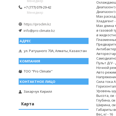
Менеджер
Охлаждающая
Диапазон t 
+7 (777) 079-29-42
Диапазон t н
Менеджер
Max расход 
Хладагент -
https://proclim.kz
Max длина т
ø газовой т
info@pro-climate.kz
ø жидкостно
Плазменный
Предварите
Антибактер
ул. Ратушного 70А, Алматы, Казахстан
Авторестарт
Самодиагно
Пульт Д/У -
Ночной реж
ТОО "Pro Climate"
Авто режим 
Напряжение 
Сила тока А 
Горизонтал
Уровень шум
Захарчук Кирилл
Высота, см -
Глубина, см 
Карта
Ширина, см 
Габариты вн
Вес, кг - 16