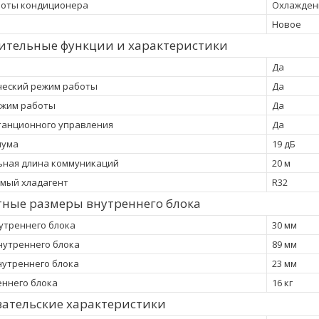
боты кондиционера
Охлажден
Новое
ительные функции и характеристики
Да
ческий режим работы
Да
ежим работы
Да
танционного управления
Да
шума
19 дБ
ьная длина коммуникаций
20 м
мый хладагент
R32
тные размеры внутреннего блока
утреннего блока
30 мм
утреннего блока
89 мм
нутреннего блока
23 мм
еннего блока
16 кг
ательские характеристики