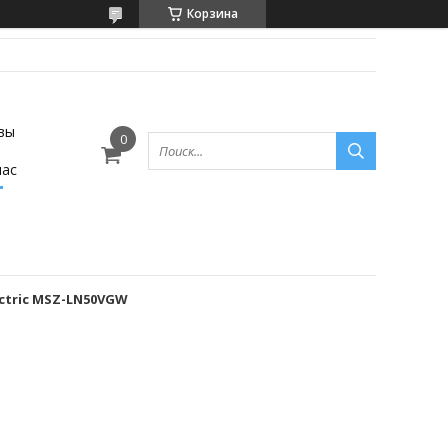
Корзина
вы
нас
ectric MSZ-LN50VGW