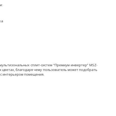
и:
ка
л мультизональных сплит-систем “Премиум инвертер” MSZ-
х цветах, благодаря чему пользователь может подобрать
 с интерьером помещения.