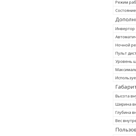
Режим ра
Состояние
Дополн
Инвертор
Автомати
Ночной р
Пульт дис
Уровень 
Максимал
Используе
Габари
Высота вн
Ширина вн
Глубина в
Вес внутр
Пользов