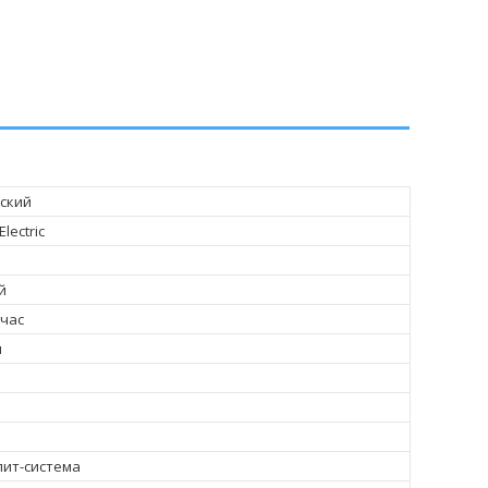
ский
Electric
й
/час
ч
лит-система