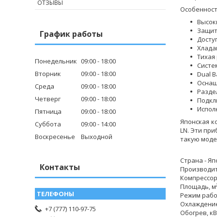
ОТЗЫВЫ
Особенности
Высок
Защит
График работы
Досту
Хлада
Тихая
Понедельник
09:00
18:00
Систем
Вторник
09:00
18:00
Dual 
Оснащ
Среда
09:00
18:00
Разде
Четверг
09:00
18:00
Подкл
Испол
Пятница
09:00
18:00
Японская к
Суббота
09:00
14:00
LN. Эти пр
Воскресенье
Выходной
такую моде
Страна - Я
Контакты
Производит
Компрессор
Площадь, м²
Режим рабо
Охлаждение,
+7 (777) 110-97-75
Обогрев, кВт