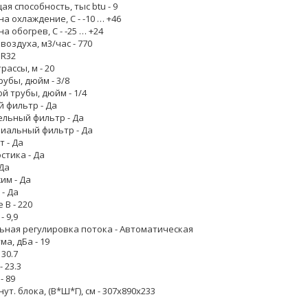
 способность, тыс btu - 9
на охлаждение, С - -10 … +46
а обогрев, С - -25 … +24
воздуха, м3/час - 770
 R32
рассы, м - 20
рубы, дюйм - 3/8
й трубы, дюйм - 1/4
 фильтр - Да
льный фильтр - Да
иальный фильтр - Да
 - Да
стика - Да
 Да
им - Да
- Да
В - 220
- 9,9
ьная регулировка потока - Автоматическая
а, дБа - 19
 30.7
- 23.3
- 89
ут. блока, (В*Ш*Г), см - 307х890х233