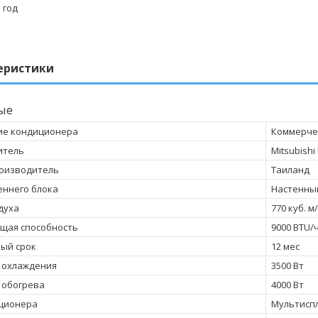
 год
еристики
ые
ие кондиционера
Коммерче
итель
Mitsubishi 
оизводитель
Таиланд
еннего блока
Настенны
духа
770 куб. м
щая способность
9000 BTU/
ый срок
12 мес
 охлаждения
3500 Вт
 обогрева
4000 Вт
иционера
Мультисп