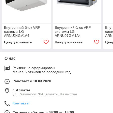
Внутренний блок VRF
Внутренний блок VRF
Внут
системы LG
системы LG
сис
ARNU24GV1A4
ARNU07GM1A4
ARN
Цену уточняйте
Цену уточняйте
Цен
О нас
Рейтинг не сформирован
Менее 5 отзывов за последний год
Работает с 10.03.2020
г. Алматы
ул. Ратушного 70А, Алматы, Казахстан
Контакты
Сегодня работает с 09:00 до 18:00