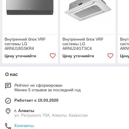
Внутренний блок VRF
Внутренний блок VRF
Внут
системы LG
системы LG
сис
ARNU18GSKR4
ARNU24GTSC4
ARN
Цену уточняйте
Цену уточняйте
Цен
О нас
Рейтинг не сформирован
Менее 5 отзывов за последний год
Работает с 10.03.2020
г. Алматы
ул. Ратушного 70А, Алматы, Казахстан
Контакты