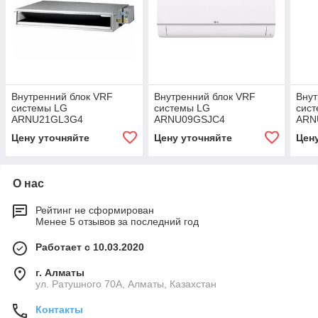
Внутренний блок VRF
Внутренний блок VRF
Внут
системы LG
системы LG
сис
ARNU21GL3G4
ARNU09GSJC4
ARN
Цену уточняйте
Цену уточняйте
Цен
О нас
Рейтинг не сформирован
Менее 5 отзывов за последний год
Работает с 10.03.2020
г. Алматы
ул. Ратушного 70А, Алматы, Казахстан
Контакты