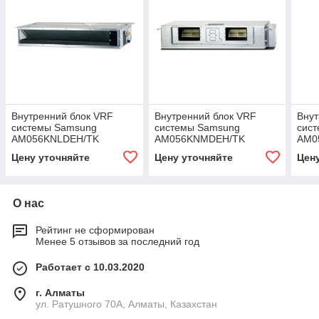
Внутренний блок VRF
Внутренний блок VRF
Внут
системы Samsung
системы Samsung
сис
AM056KNLDEH/TK
AM056KNMDEH/TK
AM0
Цену уточняйте
Цену уточняйте
Цен
О нас
Рейтинг не сформирован
Менее 5 отзывов за последний год
Работает с 10.03.2020
г. Алматы
ул. Ратушного 70А, Алматы, Казахстан