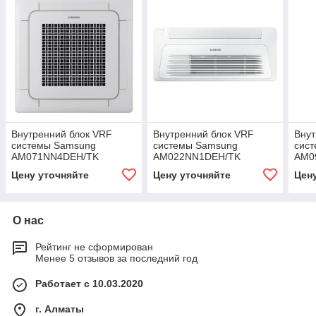
Внутренний блок VRF
Внутренний блок VRF
Внут
системы Samsung
системы Samsung
сис
AM071NN4DEH/TK
AM022NN1DEH/TK
AM0
Цену уточняйте
Цену уточняйте
Цен
О нас
Рейтинг не сформирован
Менее 5 отзывов за последний год
Работает с 10.03.2020
г. Алматы