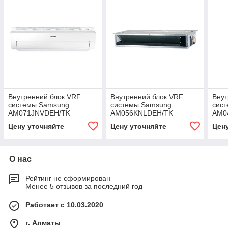
Внутренний блок VRF
Внутренний блок VRF
Внут
системы Samsung
системы Samsung
сис
AM071JNVDEH/TK
AM056KNLDEH/TK
AM0
Цену уточняйте
Цену уточняйте
Цен
О нас
Рейтинг не сформирован
Менее 5 отзывов за последний год
Работает с 10.03.2020
г. Алматы