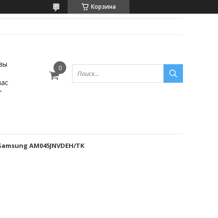
Корзина
вы
нас
Samsung AM045JNVDEH/TK