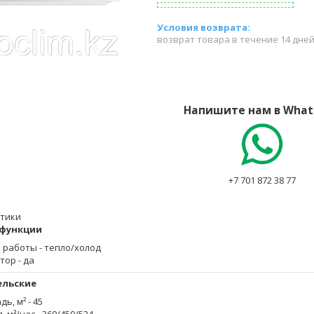
возврат товара в течение 14 дне
Напишите нам в What
+7 701 872 38 77
тики
 функции
 работы
- тепло/холод
тор
- да
ельские
дь, м²
- 45