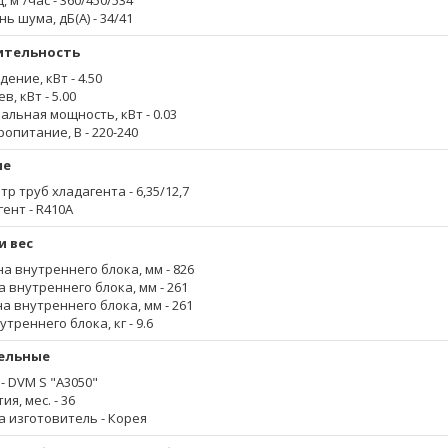
, м³/час
- 360/450/534
нь шума, дБ(А)
- 34/41
ительность
дение, кВт
- 4.50
ев, кВт
- 5.00
альная мощность, кВт
- 0.03
ропитание, В
- 220-240
ые
тр труб хладагента
- 6,35/12,7
гент
- R410A
и вес
а внутреннего блока, мм
- 826
а внутреннего блока, мм
- 261
на внутреннего блока, мм
- 261
утреннего блока, кг
- 9.6
ельные
- DVM S "A3050"
ия, мес.
- 36
а изготовитель
- Корея