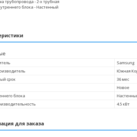
ма трубопровода
- 2-х трубная
нутреннего блока
- Настенный
еристики
ые
итель
Samsung
оизводитель
Южная Ко
ый срок
36 мес
Новое
еннего блока
Настенны
оизводительность
4.5 кВт
ация для заказа