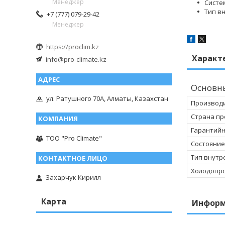
Менеджер
Систе
Тип в
+7 (777) 079-29-42
Менеджер
https://proclim.kz
Характ
info@pro-climate.kz
Основн
ул. Ратушного 70А, Алматы, Казахстан
Производ
Страна пр
Гарантийн
ТОО "Pro Climate"
Состояние
Тип внутр
Холодопр
Захарчук Кирилл
Карта
Информ