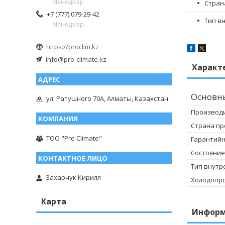
Менеджер
Стран
+7 (777) 079-29-42
Тип в
Менеджер
https://proclim.kz
info@pro-climate.kz
Характ
Основн
ул. Ратушного 70А, Алматы, Казахстан
Производ
Страна пр
ТОО "Pro Climate"
Гарантийн
Состояние
Тип внутр
Захарчук Кирилл
Холодопр
Карта
Информ