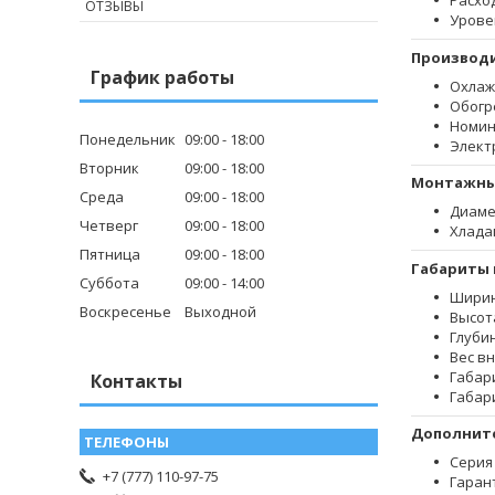
Расход
ОТЗЫВЫ
Урове
Производ
График работы
Охлаж
Обогр
Номин
Понедельник
09:00
18:00
Элект
Вторник
09:00
18:00
Монтажн
Среда
09:00
18:00
Диаме
Четверг
09:00
18:00
Хлада
Пятница
09:00
18:00
Габариты 
Суббота
09:00
14:00
Ширин
Воскресенье
Выходной
Высот
Глуби
Вес вн
Габар
Контакты
Габар
Дополнит
Серия
+7 (777) 110-97-75
Гарант