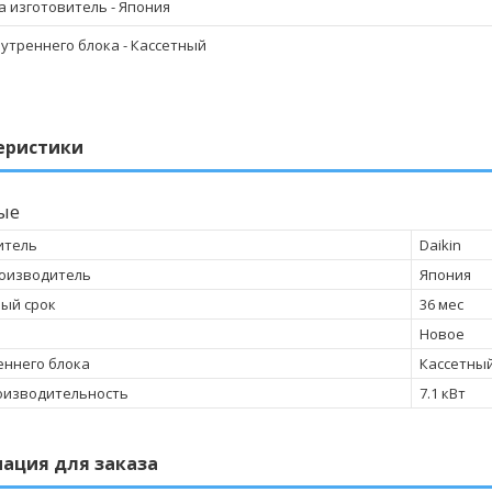
а изготовитель
- Япония
нутреннего блока
- Кассетный
еристики
ые
итель
Daikin
оизводитель
Япония
ый срок
36 мес
Новое
еннего блока
Кассетны
оизводительность
7.1 кВт
ация для заказа