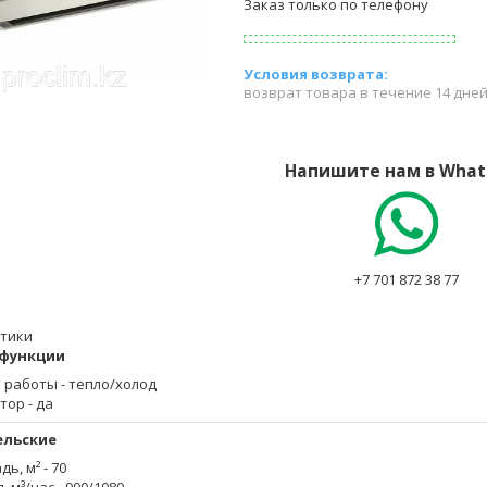
Заказ только по телефону
возврат товара в течение 14 дне
Напишите нам в What
+7 701 872 38 77
тики
 функции
 работы
- тепло/холод
тор
- да
ельские
дь, м²
- 70