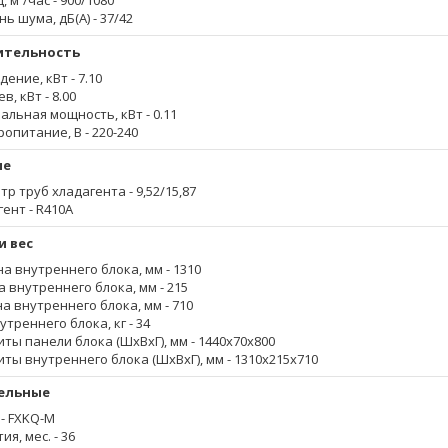
, м³/час
- 900/1080
нь шума, дБ(А)
- 37/42
ительность
дение, кВт
- 7.10
ев, кВт
- 8.00
альная мощность, кВт
- 0.11
ропитание, В
- 220-240
ые
тр труб хладагента
- 9,52/15,87
гент
- R410A
и вес
а внутреннего блока, мм
- 1310
а внутреннего блока, мм
- 215
на внутреннего блока, мм
- 710
утреннего блока, кг
- 34
иты панели блока (ШxВxГ), мм
- 1440x70x800
иты внутреннего блока (ШxВxГ), мм
- 1310х215х710
ельные
- FXKQ-M
ия, мес.
- 36