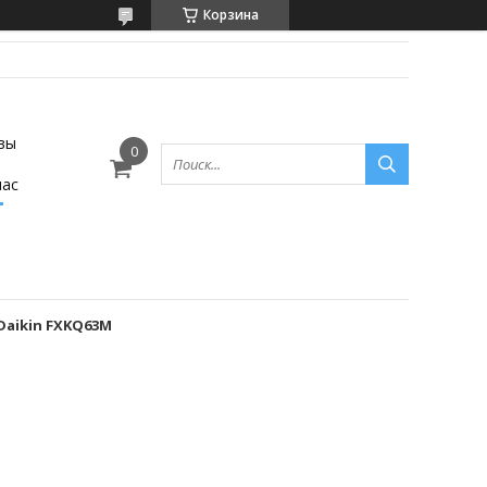
Корзина
вы
нас
Daikin FXKQ63M