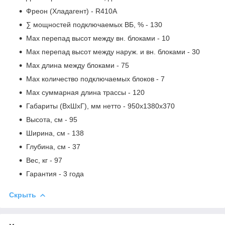
Фреон (Хладагент)
- R410A
∑ мощностей подключаемых ВБ, %
- 130
Max перепад высот между вн. блоками
- 10
Max перепад высот между наруж. и вн. блоками
- 30
Max длина между блоками
- 75
Max количество подключаемых блоков
- 7
Max суммарная длина трассы
- 120
Габариты (ВxШxГ), мм нетто
- 950x1380x370
Высота, см
- 95
Ширина, см
- 138
Глубина, см
- 37
Вес, кг
- 97
Гарантия
- 3 года
Скрыть