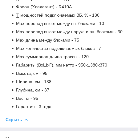
Фреон (Хладагент)
- R410A
∑ мощностей подключаемых ВБ, %
- 130
Max перепад высот между вн. блоками
- 10
Max перепад высот между наруж. и вн. блоками
- 30
Max длина между блоками
- 75
Max количество подключаемых блоков
- 7
Max суммарная длина трассы
- 120
Габариты (ВxШxГ), мм нетто
- 950x1380x370
Высота, см
- 95
Ширина, см
- 138
Глубина, см
- 37
Вес, кг
- 95
Гарантия
- 3 года
Скрыть