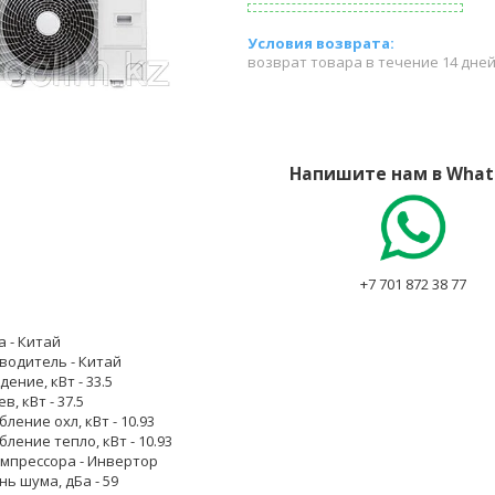
возврат товара в течение 14 дне
Напишите нам в What
+7 701 872 38 77
а
- Китай
водитель
- Китай
дение, кВт
- 33.5
ев, кВт
- 37.5
бление охл, кВт
- 10.93
бление тепло, кВт
- 10.93
омпрессора
- Инвертор
нь шума, дБа
- 59