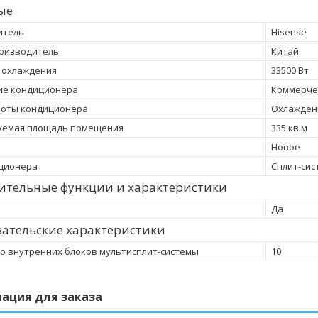
ые
итель
Hisense
оизводитель
Китай
 охлаждения
33500 Вт
ие кондиционера
Коммерче
боты кондиционера
Охлажден
уемая площадь помещения
335 кв.м
Новое
иционера
Сплит-сис
ительные функции и характеристики
Да
ательские характеристики
о внутренних блоков мультисплит-системы
10
ация для заказа