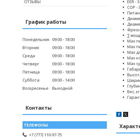
EER
- 3
ОТЗЫВЫ
COP
- 
Питан
Диаме
График работы
Диаме
Фреон
∑ мощ
Понедельник
09:00
18:00
Max п
Max п
Вторник
09:00
18:00
Max д
Среда
09:00
18:00
Max к
Max с
Четверг
09:00
18:00
Габар
Пятница
09:00
18:00
Высота
Суббота
09:00
14:00
Ширин
Глубин
Воскресенье
Выходной
Вес, кг
Гаран
Контакты
Характ
+7 (777) 110-97-75