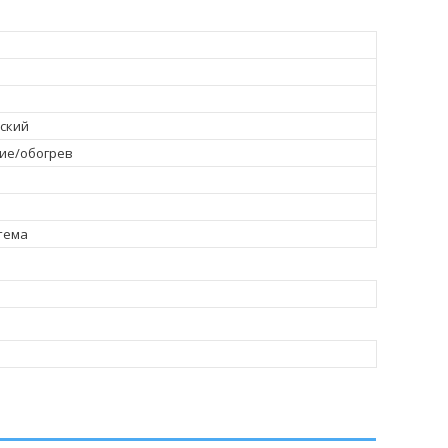
ский
ие/обогрев
тема