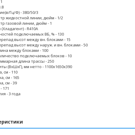
.1
3.8
ие(в/Гц/Ф)
- 380/50/3
тр жидкостной линии, дюйм
- 1/2
тр газовой линии, дюйм
- 1
 (Хладагент)
- R410A
ностей подключаемых ВБ, %
- 130
ерепад высот между вн. блоками
- 15
ерепад высот между наруж. и вн. блоками
- 50
лина между блоками
- 100
оличество подключаемых блоков
- 10
уммарная длина трассы
- 250
иты (ВxШxГ), мм нетто
- 1100х1650х390
, см
- 110
а, см
- 165
а, см
- 39
- 171
тия
- 3 года
еристики