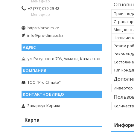
Менеджер
Основн
+7 (777) 079-29-42
Производ
Менеджер
Страна пр
https://proclim.kz
Мощность
info@pro-climate.kz
Назначен
Режим ра
Рекоменд
ул. Ратушного 70А, Алматы, Казахстан
Состояние
Тип конд
Дополн
ТОО "Pro Climate"
Инвертор
Пользов
Захарчук Кирилл
Количеств
Карта
Информ