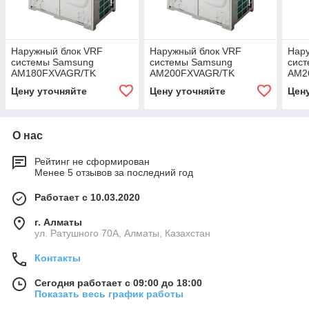
Наружный блок VRF
Наружный блок VRF
Нар
системы Samsung
системы Samsung
сис
AM180FXVAGR/TK
AM200FXVAGR/TK
AM2
Цену уточняйте
Цену уточняйте
Цен
О нас
Рейтинг не сформирован
Менее 5 отзывов за последний год
Работает с 10.03.2020
г. Алматы
ул. Ратушного 70А, Алматы, Казахстан
Контакты
Сегодня работает с 09:00 до 18:00
Показать весь график работы