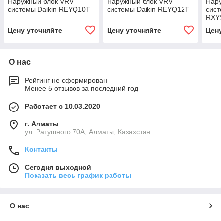
Наружный блок VRV
Наружный блок VRV
Нар
системы Daikin REYQ10T
системы Daikin REYQ12T
сист
RXY
Цену уточняйте
Цену уточняйте
Цен
О нас
Рейтинг не сформирован
Менее 5 отзывов за последний год
Работает с 10.03.2020
г. Алматы
ул. Ратушного 70А, Алматы, Казахстан
Контакты
Сегодня выходной
Показать весь график работы
О нас