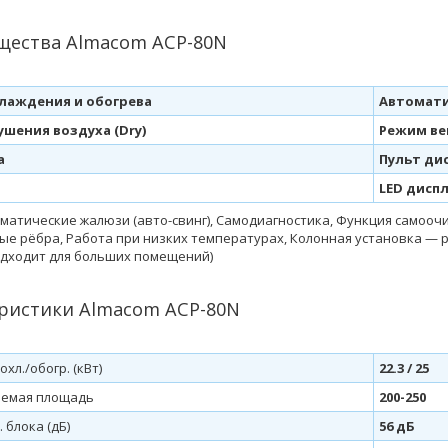
ества Almacom ACP-80N
лаждения и обогрева
Автомати
шения воздуха (Dry)
Режим ве
а
Пульт ди
LED дисп
оматические жалюзи (авто-свинг), Самодиагностика, Функция самооч
е рёбра, Работа при низких температурах, Колонная установка — 
одходит для больших помещений)
ристики Almacom ACP-80N
хл./обогр. (кВт)
22.3 / 25
аемая площадь
200-250
 блока (дБ)
56 дБ