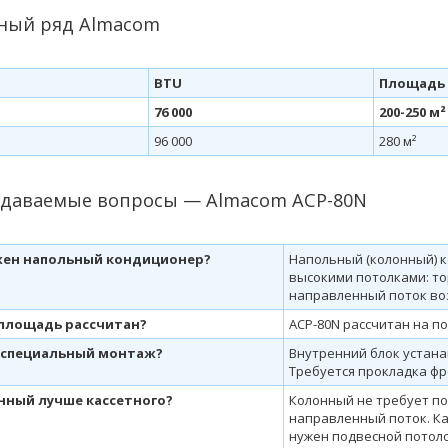
ный ряд Almacom
BTU
Площадь
76 000
200-250 м²
96 000
280 м²
адаваемые вопросы — Almacom ACP-80N
жен напольный кондиционер?
Напольный (колонный) 
высокими потолками: то
направленный поток во
 площадь рассчитан?
ACP-80N рассчитан на по
 специальный монтаж?
Внутренний блок устана
Требуется прокладка фр
нный лучше кассетного?
Колонный не требует по
направленный поток. Ка
нужен подвесной потоло