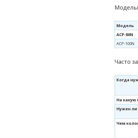
Модель
Модель
ACP-80N
ACP-100N
Часто з
Когда ну
На какую
Нужен ли
Чем коло