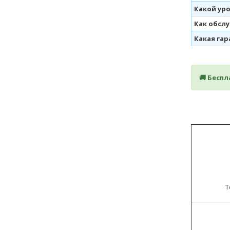
Какой ур
Как обсл
Какая га
🚚 Бесп
Т