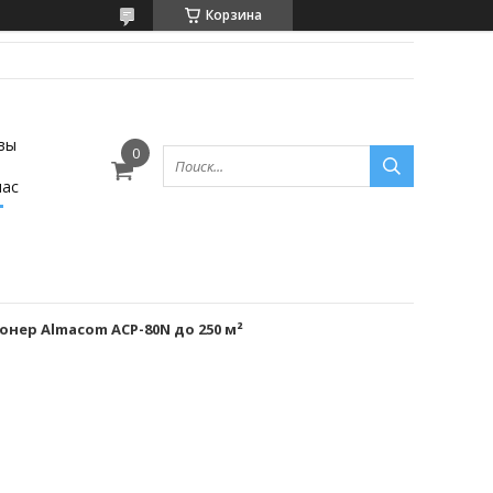
Корзина
вы
нас
ер Almacom ACP-80N до 250 м²