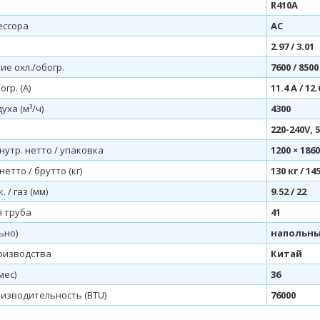
R410A
ессора
AC
2.97 / 3.01
е охл./обогр.
7600 / 8500
огр. (А)
11.4 А / 12.
уха (м³/ч)
4300
220-240V, 
утр. нетто / упаковка
1200 × 186
нетто / брутто (кг)
130 кг / 14
 / газ (мм)
9.52 / 22
 труба
41
ьно)
напольны
оизводства
Китай
мес)
36
изводительность (BTU)
76000