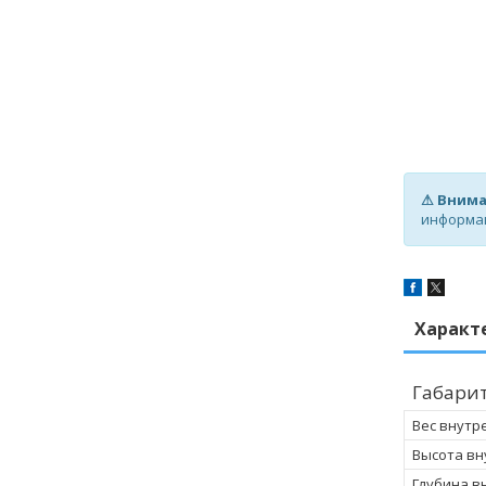
⚠ Внима
информа
Характ
Габари
Вес внутр
Высота вн
Глубина в