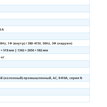
6 А
50Hz, 1Ф (внутр) / 380-415V, 50Hz, 3Ф (наружн)
0 × 518 мм | 1362 × 2050 × 582 мм
5 кг
й (колонный) промышленный, AC, R410A, серия N