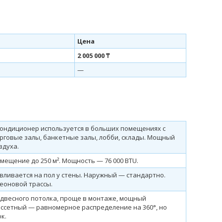
Цена
2 005 000 ₸
—
кондиционер используется в больших помещениях с
рговые залы, банкетные залы, лобби, склады. Мощный
здуха.
мещение до 250 м². Мощность — 76 000 BTU.
вливается на пол у стены. Наружный — стандартно.
еоновой трассы.
двесного потолка, проще в монтаже, мощный
ссетный — равномерное распределение на 360°, но
к.