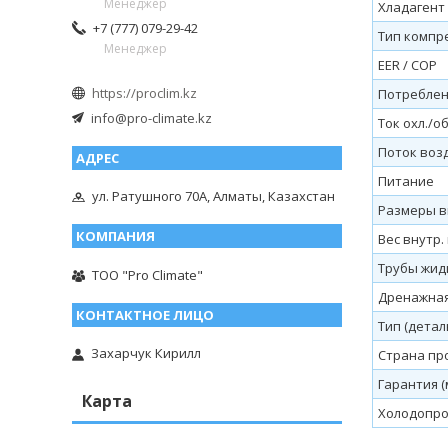
Менеджер
Хладагент
+7 (777) 079-29-42
Тип компр
Менеджер
EER / COP
https://proclim.kz
Потреблени
info@pro-climate.kz
Ток охл./об
Поток возд
Питание
ул. Ратушного 70А, Алматы, Казахстан
Размеры вн
Вес внутр. 
Трубы жидк.
ТОО "Pro Climate"
Дренажная
Тип (детал
Захарчук Кирилл
Страна пр
Гарантия (
Карта
Холодопро