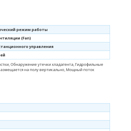
ческий режим работы
нтиляции (Fan)
станционного управления
лей
истки, Обнаружение утечки хладагента, Гидрофильные
размещается на полу вертикально, Мощный поток