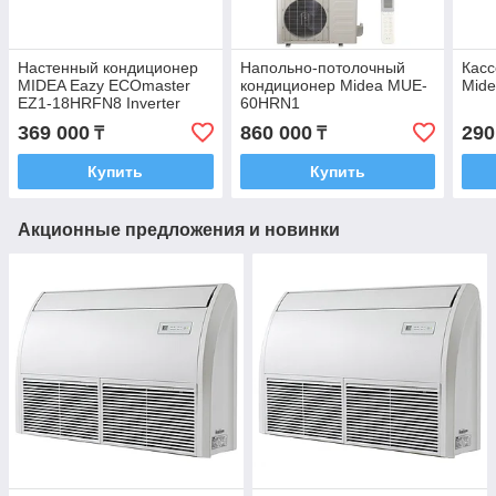
Настенный кондиционер
Напольно-потолочный
Касс
MIDEA Eazy ECOmaster
кондиционер Midea MUE-
Mid
EZ1-18HRFN8 Inverter
60HRN1
369 000
860 000
290
₸
₸
Купить
Купить
Акционные предложения и новинки