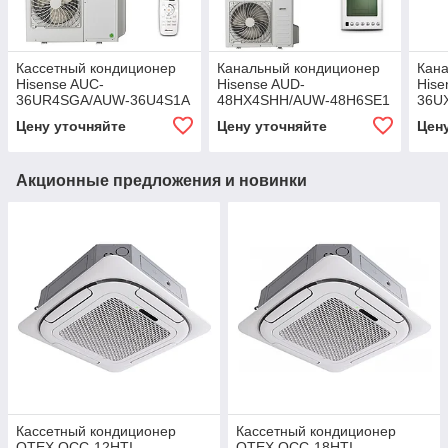
Кассетный кондиционер
Канальный кондиционер
Кан
Hisense AUC-
Hisense AUD-
Hise
36UR4SGA/AUW-36U4S1A
48HX4SHH/AUW-48H6SE1
36U
Цену уточняйте
Цену уточняйте
Цен
Акционные предложения и новинки
Кассетный кондиционер
Кассетный кондиционер
OTEX OCC-12HTI
OTEX OCC-18HTI