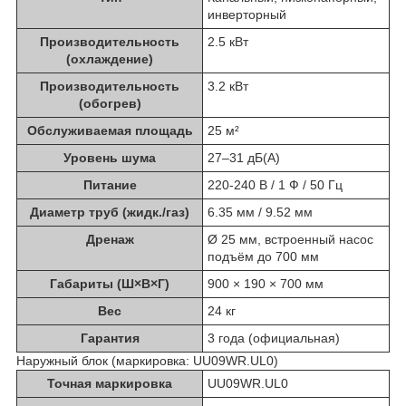
инверторный
Производительность
2.5 кВт
(охлаждение)
Производительность
3.2 кВт
(обогрев)
Обслуживаемая площадь
25 м²
Уровень шума
27–31 дБ(A)
Питание
220-240 В / 1 Ф / 50 Гц
Диаметр труб (жидк./газ)
6.35 мм / 9.52 мм
Дренаж
Ø 25 мм, встроенный насос
подъём до 700 мм
Габариты (Ш×В×Г)
900 × 190 × 700 мм
Вес
24 кг
Гарантия
3 года (официальная)
Наружный блок
(маркировка: UU09WR.UL0)
Точная маркировка
UU09WR.UL0