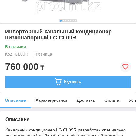
Инверторный канальный кондиционер
низконапорный LG CL09R
В наличии
Код: CL09R
Розница
760 000
₸
Купить
Описание
Характеристики
Доставка
Оплата
Усл
Описание
Канальный кондиционер LG CL09R разработан специально
для помещений до 25 м², где требуется скрытый монтаж и