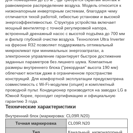
равномерное распределение воздуха. Модель относится к
низконапорным инверторным системам, благодаря чему
отличается тихой работой, гибкостью установки и высокой
энергоэффективностью. Структура устройства включает
мощный вентилятор с точной регулировкой напора,
встроенный дренажный насос с высотой подъёма до 700 мм
и фильтр глубокой очистки воздуха. Технология Ultra Inverter
на фреоне R32 позволяет поддерживать оптимальный
микроклимат при минимальных энергозатратах, а
электронное управление гарантирует быстрое достижение
заданных параметров без лишнего шума. Компактные
размеры внутреннего блока ("рекордная" высота 190 мм)
облегчают монтаж даже в ограниченном пространстве
конструкций. Для комфортной эксплуатации предусмотрена
совместимость с Wi-Fi-модулем (опция) и комплектный
проводной пульт. Кондиционер производится на заводах LG в
Южной Корее, проходит сертификацию и официальную
гарантию 3 года.
Технические характеристики
Внутренний блок
(маркировка: CL09R.N20)
Точная маркировка
CL09R.N20
Тип
Канальный, низконапорный,