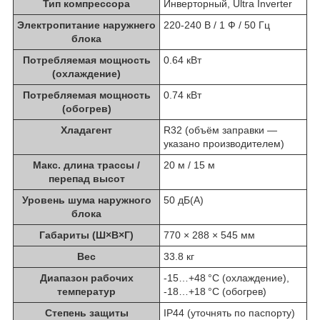
Тип компрессора
Инверторный, Ultra Inverter
Электропитание наружнего
220-240 В / 1 Ф / 50 Гц
блока
Потребляемая мощность
0.64 кВт
(охлаждение)
Потребляемая мощность
0.74 кВт
(обогрев)
Хладагент
R32 (объём заправки —
указано производителем)
Макс. длина трассы /
20 м / 15 м
перепад высот
Уровень шума наружного
50 дБ(A)
блока
Габариты (Ш×В×Г)
770 × 288 × 545 мм
Вес
33.8 кг
Диапазон рабочих
-15…+48 °C (охлаждение),
температур
-18…+18 °C (обогрев)
Степень защиты
IP44 (уточнять по паспорту)