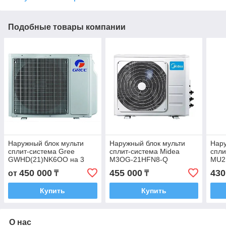
Подобные товары компании
Наружный блок мульти
Наружный блок мульти
Нару
сплит-система Gree
сплит-система Midea
спли
GWHD(21)NK6OO на 3
M3OG-21HFN8-Q
MU2
комнаты
450 000
455 000
430
от
₸
₸
Купить
Купить
О нас