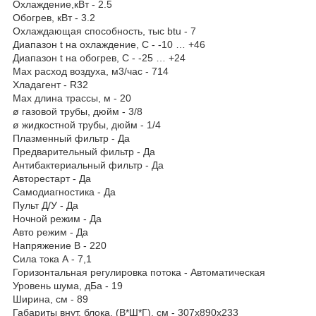
Охлаждение,кВт - 2.5
Обогрев, кВт - 3.2
Охлаждающая способность, тыс btu - 7
Диапазон t на охлаждение, С - -10 … +46
Диапазон t на обогрев, С - -25 … +24
Max расход воздуха, м3/час - 714
Хладагент - R32
Max длина трассы, м - 20
ø газовой трубы, дюйм - 3/8
ø жидкостной трубы, дюйм - 1/4
Плазменный фильтр - Да
Предварительный фильтр - Да
Антибактериальный фильтр - Да
Авторестарт - Да
Самодиагностика - Да
Пульт Д/У - Да
Ночной режим - Да
Авто режим - Да
Напряжение В - 220
Сила тока А - 7,1
Горизонтальная регулировка потока - Автоматическая
Уровень шума, дБа - 19
Ширина, см - 89
Габариты внут. блока, (В*Ш*Г), см - 307х890х233