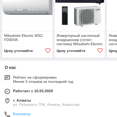
Mitsubishi Electric MSZ-
Инверторный настенный
Инв
FD50VA
кондиционер (сплит-
конд
система) Mitsubishi Electric
сист
MSZ-LN35VG2B / MUZ-
MSZ
Цену уточняйте
Цену уточняйте
Цен
LN35VG2
LN3
О нас
Рейтинг не сформирован
Менее 5 отзывов за последний год
Работает с 10.03.2020
г. Алматы
ул. Ратушного 70А, Алматы, Казахстан
Контакты