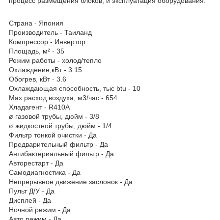
процесс размещения блоков, и эксплуатация оборудования.
Страна - Япония
Производитель - Таиланд
Компрессор - Инвертор
Площадь, м² - 35
Режим работы - холод/тепло
Охлаждение,кВт - 3.15
Обогрев, кВт - 3.6
Охлаждающая способность, тыс btu - 10
Max расход воздуха, м3/час - 654
Хладагент - R410A
ø газовой трубы, дюйм - 3/8
ø жидкостной трубы, дюйм - 1/4
Фильтр тонкой очистки - Да
Предварительный фильтр - Да
Антибактериальный фильтр - Да
Авторестарт - Да
Самодиагностика - Да
Непрерывное движение заслонок - Да
Пульт Д/У - Да
Дисплей - Да
Ночной режим - Да
Авто режим - Да