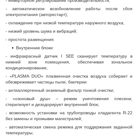
- инверторное регулирование производительности;
- автоматическое возобновление работы после сбоя
электропитания (авторестарт);
- охлаждение при низкой температуре наружного воздуха;
- низкий уровень шума и вибраций;
- простота размещения.
Внутренние блоки:
- инфракрасный датчик I SEE сканирует температуру в
нижней зоне помещения, обеспечивая зональное
кондиционирование;
- «PLASMA DUO» плазменная очистка воздуха собирает и
обезвреживает частицы пыли, бактерии
- антиаллергенный энзимный фильтр тонкой очистки;
- «озоновый душ» – режим уничтожения плесени,
стерилизует и дезодорирует внутренний блок;
- возможность установки на трубопроводы хладагента R-22
без замены и промывки магистралей;
- автоматическая смена режима для поддержания заданной
температуры;