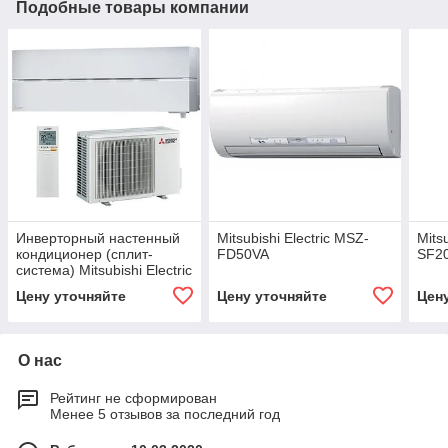
Подобные товары компании
Инверторный настенный
Mitsubishi Electric MSZ-
Mits
кондиционер (сплит-
FD50VA
SF2
система) Mitsubishi Electric
MSZ-LN25VG2W / MUZ-
Цену уточняйте
Цену уточняйте
Цен
LN25VG2
О нас
Рейтинг не сформирован
Менее 5 отзывов за последний год