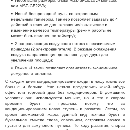
Небольшие размеры: блоки MSZ-SF15/20VA меньше,
чем MSZ-GE22VA;
Новый беспроводный пульт со встроенным
недельным таймером. Таймер позволяет задавать до 4
действий в течение дня: включение/выключение и
изменение целевой температуры (режим работы не
может быть изменен по таймеру);
2 направляющих воздушного потока с независимым
приводом (2 электродвигателя). В режиме охлаждения
воздуха направляющие дополняют друг друга для
увеличения площади;
Режим «I save» позволяет организовать экономичное
дежурное отопление.
С каждым днем кондиционирование входит в нашу жизнь все
больше и больше. Уже нельзя представить какой-нибудь
офис или торговый дом без кондиционеров. В домашних
условиях они используются меньше, но и это в скором
времени будет в прошлом, потому что за
кондиционированием новая ступень в развитии. Летом, во
время аномальной жары, данный вид техники будет в
буквальном смысле слова, спасением, островком оазиса в
пустыне для замученого путника. По ходу развития, сперва