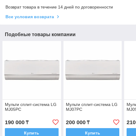
Возврат товара в течение 14 дней по договоренности
Все условия возврата
Подобные товары компании
Мульти сплит-система LG
Мульти сплит-система LG
Муль
MJ05PC
MJ07PC
MJ0
190 000
200 000
210
₸
₸
Купить
Купить