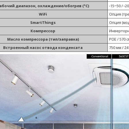
абочий диапазон, охлаждение/обогрев (°C)
-15~50 / -2
WiFi
Опция (тр
SmartThings
Опция (мо
Компрессор
Инверторн
Масло компрессора (тип/заправка)
POE / 570 с
Встроенный насос отвода конденсата
750 мм / 24