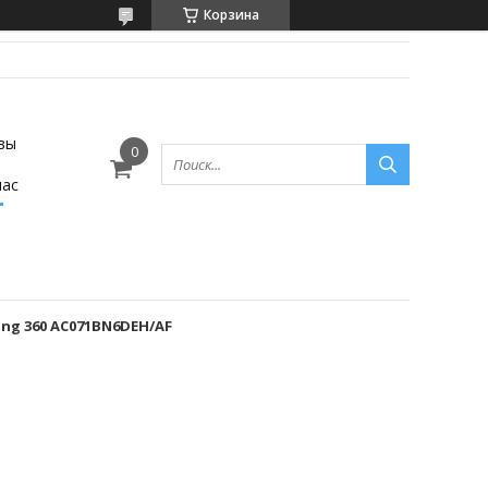
Корзина
вы
нас
g 360 AC071BN6DEH/AF