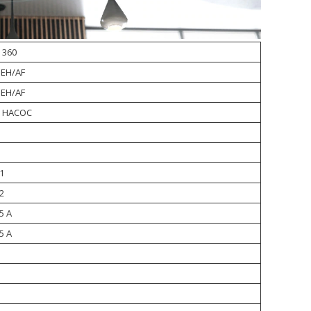
 360
EH/AF
EH/AF
 НАСОС
.1
.2
5 А
5 А