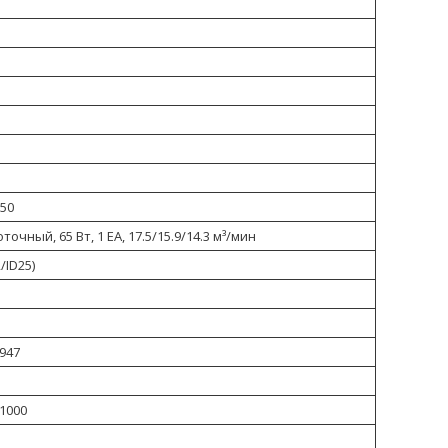
,50
очный, 65 Вт, 1 EA, 17.5/15.9/14.3 м³/мин
/ID25)
 947
 1000