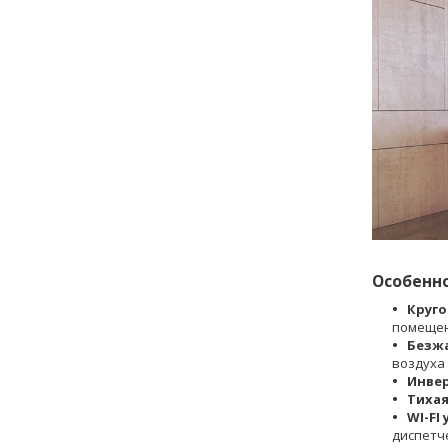
Особенн
Круго
помеще
Безж
воздуха
Инве
Тихая
WI-FI
диспетч