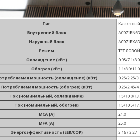
Тип
Кассетный
Внутренний блок
AC071BN6D
Наружный блок
AC071BXAD
Режим
ТЕПЛОВОЙ
Охлаждение (кВт)
0.95/7.1/8.0
Обогрев (кВт)
1.1/8.0/11.0
отребляемая мощность (охлаждение) (кВт)
0.25/2.25/3
Потребляемая мощность (обогрев) (кВт)
0.25/2.45/4
Ток (номинальный, охлаждение)
1.5/10.0/13.
Ток (номинальный, обогрев)
1.5/10.5/17.
MCA [A]
21.0
MFA [A]
25.0
Энергоэффективность (EER/COP)
3.16 / 3.27