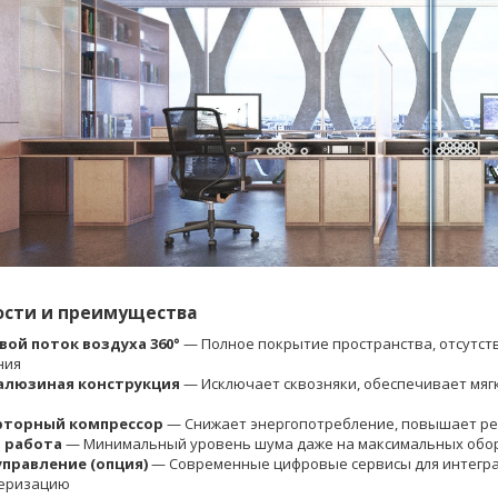
ости и преимущества
вой поток воздуха 360°
— Полное покрытие пространства, отсутств
ния
алюзиная конструкция
— Исключает сквозняки, обеспечивает мяг
рторный компрессор
— Снижает энергопотребление, повышает ре
 работа
— Минимальный уровень шума даже на максимальных обор
 управление (опция)
— Современные цифровые сервисы для интегра
еризацию