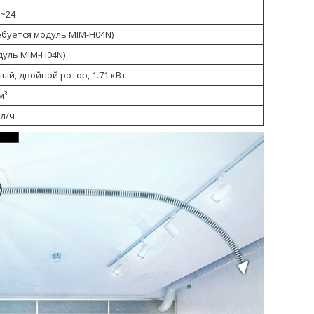
0~24
ебуется модуль MIM-H04N)
дуль MIM-H04N)
ый, двойной ротор, 1.71 кВт
м³
 л/ч