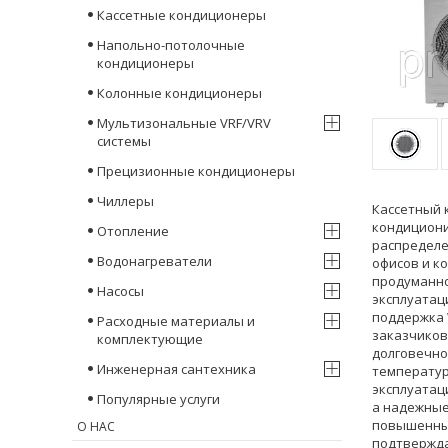
Кассетные кондиционеры
Напольно-потолочные
кондиционеры
Колонные кондиционеры
Мультизональные VRF/VRV
системы
Прецизионные кондиционеры
Чиллеры
Кассетный 
кондициони
Отопление
распределе
Водонагреватели
офисов и к
продуманно
Насосы
эксплуатац
поддержка 
Расходные материалы и
заказчиков
комплектующие
долговечно
Инженерная сантехника
температур
эксплуатац
Популярные услуги
а надежные
повышенным
О НАС
подтвержда