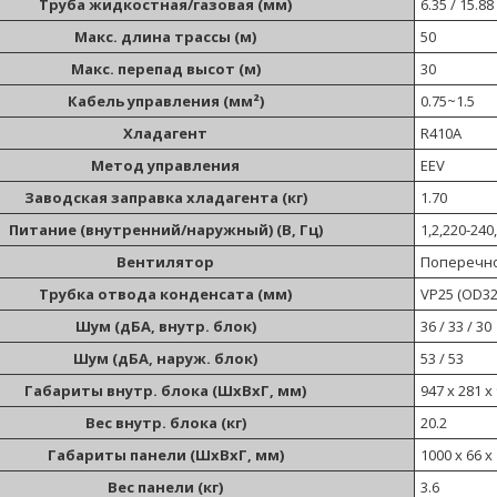
Труба жидкостная/газовая (мм)
6.35 / 15.88
Макс. длина трассы (м)
50
Макс. перепад высот (м)
30
Кабель управления (мм²)
0.75~1.5
Хладагент
R410A
Метод управления
EEV
Заводская заправка хладагента (кг)
1.70
Питание (внутренний/наружный) (В, Гц)
1,2,220-240
Вентилятор
Поперечнот
Трубка отвода конденсата (мм)
VP25 (OD32
Шум (дБА, внутр. блок)
36 / 33 / 30
Шум (дБА, наруж. блок)
53 / 53
Габариты внутр. блока (ШxВxГ, мм)
947 x 281 x
Вес внутр. блока (кг)
20.2
Габариты панели (ШxВxГ, мм)
1000 x 66 x
Вес панели (кг)
3.6