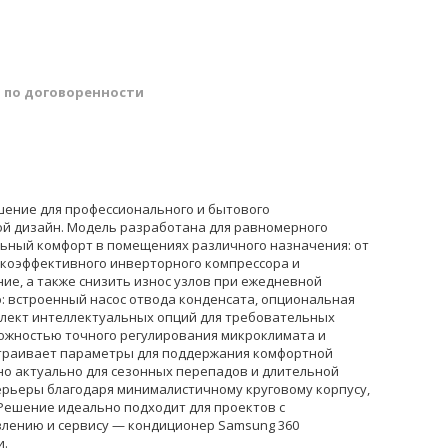
й
по договоренности
шение для профессионального и бытового
ой дизайн. Модель разработана для равномерного
льный комфорт в помещениях различного назначения: от
окоэффективного инверторного компрессора и
е, а также снизить износ узлов при ежедневной
: встроенный насос отвода конденсата, опциональная
плект интеллектуальных опций для требовательных
можностью точного регулирования микроклимата и
страивает параметры для поддержания комфортной
но актуально для сезонных перепадов и длительной
ерьеры благодаря минималистичному круговому корпусу,
 Решение идеально подходит для проектов с
лению и сервису — кондиционер Samsung 360
и.