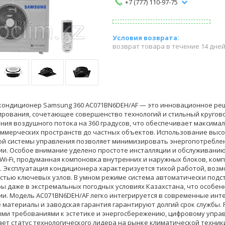
+7 (777) 110-97-75
возврат товара в течение 14 дне
кондиционер Samsung 360 AC071BN6DEH/AF — это инновационное ре
рования, сочетающее совершенство технологий и стильный кругов
ния воздушного потока на 360 градусов, что обеспечивает максима
оммерческих пространств до частных объектов. Использование выс
й системы управления позволяет минимизировать энергопотреблени
ии. Особое внимание уделено простоте инсталляции и обслуживанию
Wi‑Fi, продуманная компоновка внутренних и наружных блоков, ком
. Эксплуатация кондиционера характеризуется тихой работой, воз
стью ключевых узлов. В умном режиме система автоматически под
ы даже в экстремальных погодных условиях Казахстана, что особен
ии. Модель AC071BN6DEH/AF легко интегрируется в современные инт
 материалы и заводская гарантия гарантируют долгий срок службы.
и требованиями к эстетике и энергосбережению, цифровому управ
ет статус технологического лидера на рынке климатической техник