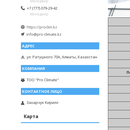
Менеджер
+7 (777) 079-29-42
Менеджер
https://proclim.kz
info@pro-climate.kz
ул. Ратушного 70А, Алматы, Казахстан
П
ТОО "Pro Climate"
Захарчук Кирилл
Карта