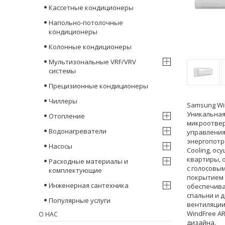
Кассетные кондиционеры
Напольно-потолочные
кондиционеры
Колонные кондиционеры
Мультизональные VRF/VRV
системы
Прецизионные кондиционеры
Чиллеры
Samsung Wi
Уникальная
Отопление
микроотвер
Водонагреватели
управления
энергопотр
Насосы
Cooling, о
квартиры, о
Расходные материалы и
с голосовым
комплектующие
покрытием д
Инженерная сантехника
обеспечива
спальни и 
Популярные услуги
вентиляции
WindFree A
О НАС
дизайна.