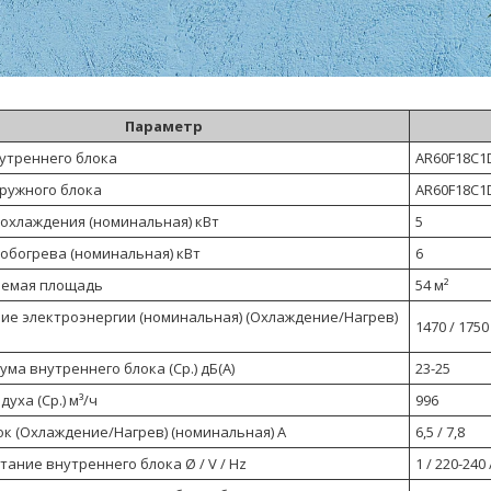
Параметр
утреннего блока
AR60F18C
ружного блока
AR60F18C
охлаждения (номинальная) кВт
5
обогрева (номинальная) кВт
6
аемая площадь
54 м²
ие электроэнергии (номинальная) (Охлаждение/Нагрев)
1470 / 1750
ма внутреннего блока (Ср.) дБ(А)
23-25
уха (Ср.) м³/ч
996
ок (Охлаждение/Нагрев) (номинальная) А
6,5 / 7,8
ание внутреннего блока Ø / V / Hz
1 / 220-240 