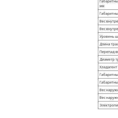
Габаритные
мм
Габаритные
Вес внутре
Вес внутре
Уровень шу
Длина трас
Перепад вы
Диаметр тр
Хладагент
Габаритны
Габаритны
Вес наруж
Вес наруж
Электропит