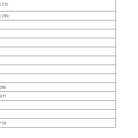
x 215
x 290
 285
 371
/ 50