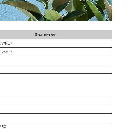
Значение
1DWNER
1DWXER
/ 50