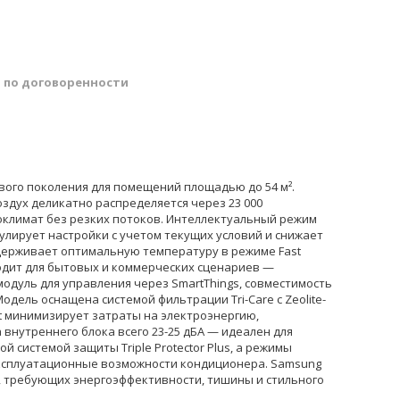
й
по договоренности
ого поколения для помещений площадью до 54 м².
здух деликатно распределяется через 23 000
климат без резких потоков. Интеллектуальный режим
улирует настройки с учетом текущих условий и снижает
держивает оптимальную температуру в режиме Fast
ходит для бытовых и коммерческих сценариев —
модуль для управления через SmartThings, совместимость
одель оснащена системой фильтрации Tri-Care с Zeolite-
ost минимизирует затраты на электроэнергию,
внутреннего блока всего 23-25 дБА — идеален для
 системой защиты Triple Protector Plus, а режимы
 эксплуатационные возможности кондиционера. Samsung
 требующих энергоэффективности, тишины и стильного