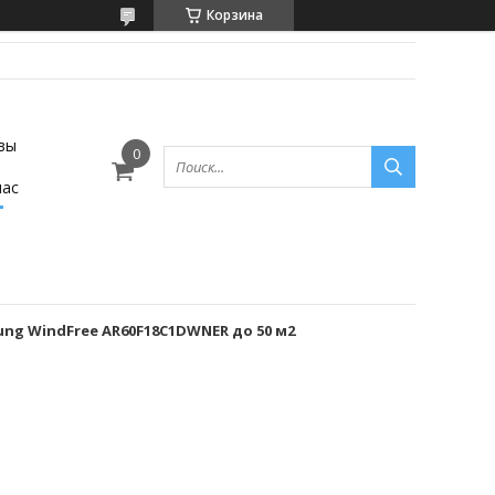
Корзина
вы
нас
g WindFree AR60F18C1DWNER до 50 м2