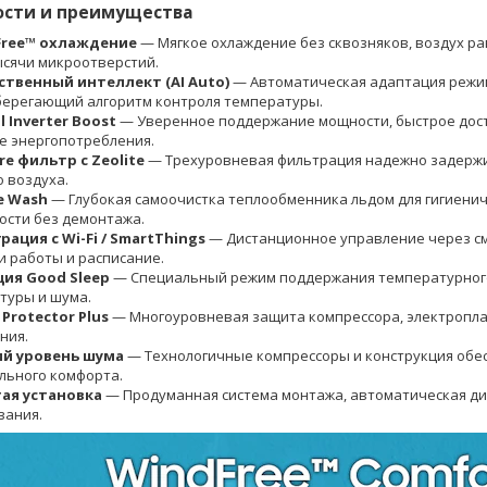
ости и преимущества
Free™ охлаждение
— Мягкое охлаждение без сквозняков, воздух р
ысячи микроотверстий.
ственный интеллект (AI Auto)
— Автоматическая адаптация режи
берегающий алгоритм контроля температуры.
l Inverter Boost
— Уверенное поддержание мощности, быстрое дос
е энергопотребления.
are фильтр с Zeolite
— Трехуровневая фильтрация надежно задержи
 воздуха.
e Wash
— Глубокая самоочистка теплообменника льдом для гигиенич
ости без демонтажа.
рация с Wi-Fi / SmartThings
— Дистанционное управление через см
и работы и расписание.
ия Good Sleep
— Специальный режим поддержания температурного 
туры и шума.
 Protector Plus
— Многоуровневая защита компрессора, электропла
ния.
й уровень шума
— Технологичные компрессоры и конструкция обе
льного комфорта.
ая установка
— Продуманная система монтажа, автоматическая диа
вания.