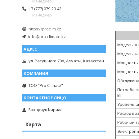
Менеджер
+7 (777) 079-29-42
Менеджер
https://proclim.kz
info@pro-climate.kz
Модель вн
Модель на
ул. Ратушного 70А, Алматы, Казахстан
Мощность 
Мощность 
Обслужив
ТОО "Pro Climate"
Потреблен
Вт
Уровень шу
Захарчук Кирилл
Расход возд
Рабочий т
Карта
Электропит