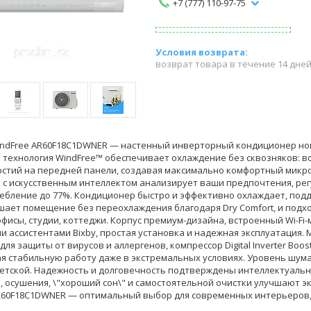
+7 (777) 110-97-75
возврат товара в течение 14 дне
ndFree AR60F18C1DWNER — настенный инверторный кондиционер нов
 технология WindFree™ обеспечивает охлаждение без сквозняков: во
стий на передней панели, создавая максимально комфортный микро
 с искусственным интеллектом анализирует ваши предпочтения, рег
ебление до 77%. Кондиционер быстро и эффективно охлаждает, под
сушает помещение без переохлаждения благодаря Dry Comfort, и под
фисы, студии, коттеджи. Корпус премиум-дизайна, встроенный Wi-Fi-
и ассистентами Bixby, простая установка и надежная эксплуатация. М
ля защиты от вирусов и аллергенов, компрессор Digital Inverter Bo
я стабильную работу даже в экстремальных условиях. Уровень шума 
детской. Надежность и долговечность подтверждены интеллектуальной
, осушения, \"хороший сон\" и самостоятельной очистки улучшают
R60F18C1DWNER — оптимальный выбор для современных интерьеров,