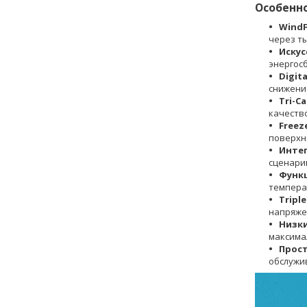
Особенн
Wind
через т
Искус
энергос
Digita
снижени
Tri-C
качество
Freez
поверхн
Интег
сценари
Функц
темпера
Triple
напряже
Низки
максима
Прост
обслужи