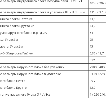
 размеры внутреннего блока без упаковки Ш. x В. x Г.
1055 x 299 
 размеры внутреннего блока в упаковке Ш. x В. x Г. мм
1115 x 375 
ннего блока Нетто кг
11,6
ннего блока Брутто кг
13,2
ма наружного блока (Ср.) дБ(А)
51
сы (Макс.) м
25
соты (Макс.) м
15
уб (Жидкость/Газ) мм
6,35 / 12,7
R32
е размеры наружного блока без упаковки
790 x 548 x
е размеры наружного блока в упаковке
913 x 622 x
ного блока Нетто
29,7
ного блока Брутто
32,0
ание наружного блока Ø / V / Hz
1 / 220-240 