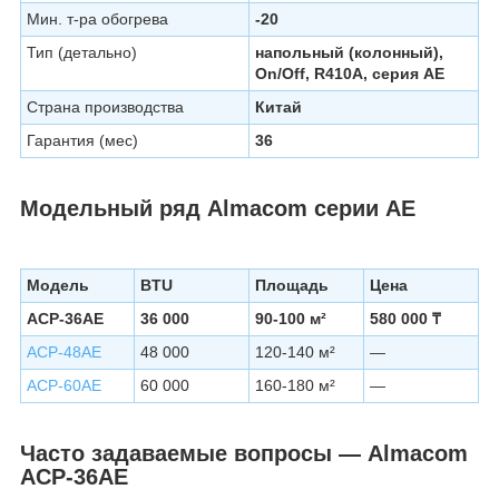
Мин. т-ра обогрева
-20
Тип (детально)
напольный (колонный),
On/Off, R410A, серия AE
Страна производства
Китай
Гарантия (мес)
36
Модельный ряд Almacom серии AE
Модель
BTU
Площадь
Цена
ACP-36AE
36 000
90-100 м²
580 000 ₸
ACP-48AE
48 000
120-140 м²
—
ACP-60AE
60 000
160-180 м²
—
Часто задаваемые вопросы — Almacom
ACP-36AE