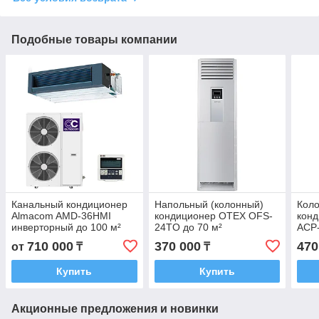
Подобные товары компании
Канальный кондиционер
Напольный (колонный)
Кол
Almacom AMD-36HMI
кондиционер OTEX OFS-
кон
инверторный до 100 м²
24TO до 70 м²
ACP
до 7
710 000
370 000
470
от
₸
₸
комп
Купить
Купить
Акционные предложения и новинки