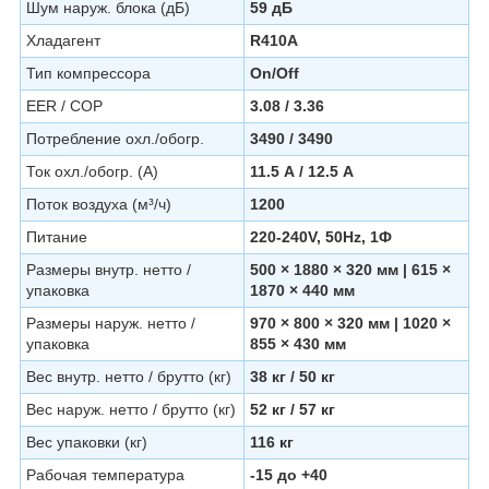
Шум наруж. блока (дБ)
59 дБ
Хладагент
R410A
Тип компрессора
On/Off
EER / COP
3.08 / 3.36
Потребление охл./обогр.
3490 / 3490
Ток охл./обогр. (А)
11.5 А / 12.5 А
Поток воздуха (м³/ч)
1200
Питание
220-240V, 50Hz, 1Ф
Размеры внутр. нетто /
500 × 1880 × 320 мм | 615 ×
упаковка
1870 × 440 мм
Размеры наруж. нетто /
970 × 800 × 320 мм | 1020 ×
упаковка
855 × 430 мм
Вес внутр. нетто / брутто (кг)
38 кг / 50 кг
Вес наруж. нетто / брутто (кг)
52 кг / 57 кг
Вес упаковки (кг)
116 кг
Рабочая температура
-15 до +40