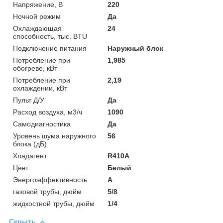
Напряжение, В
220
Ночной режим
Да
Охлаждающая
24
способность, тыс. BTU
Подключение питания
Наружный блок
Потребление при
1,985
обогреве, кВт
Потребление при
2,19
охлаждении, кВт
Пульт Д/У
Да
Расход воздуха, м3/ч
1090
Самодиагностика
Да
Уровень шума наружного
56
блока (дБ)
Хладагент
R410A
Цвет
Белый
Энергоэффективность
A
газовой трубы, дюйм
5/8
жидкостной трубы, дюйм
1/4
Скрыть