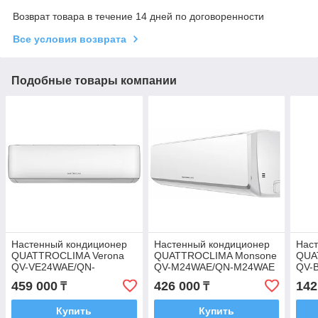
Возврат товара в течение 14 дней по договоренности
Все условия возврата
Подобные товары компании
Настенный кондиционер
Настенный кондиционер
Нас
QUATTROCLIMA Verona
QUATTROCLIMA Monsone
QUA
QV-VE24WAE/QN-
QV-M24WAE/QN-M24WAE
QV-
VE24WAE
459 000
426 000
142
₸
₸
Купить
Купить