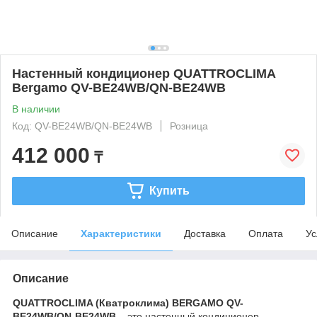
Настенный кондиционер QUATTROCLIMA
Bergamo QV-BE24WB/QN-BE24WB
В наличии
Код: QV-BE24WB/QN-BE24WB
Розница
412 000
₸
Купить
Описание
Характеристики
Доставка
Оплата
Ус
Описание
QUATTROCLIMA (Кватроклима)
BERGAMO
QV-
BE24
WB/
QN-
BE24
WB
– это настенный кондиционер,