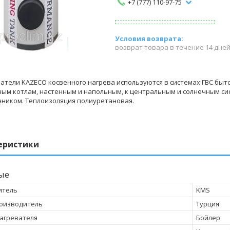
+7 (777) 110-97-75
возврат товара в течение 14 дне
атели KAZECO косвенного нагрева используются в системах ГВС бы
ым котлам, настенным и напольным, к центральным и солнечным си
ником. Теплоизоляция полиуретановая.
еристики
ые
итель
KMS
оизводитель
Турция
агревателя
Бойлер