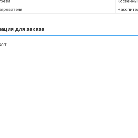
грева
Косвенны
агревателя
Накопите
ация для заказа
40 ₸