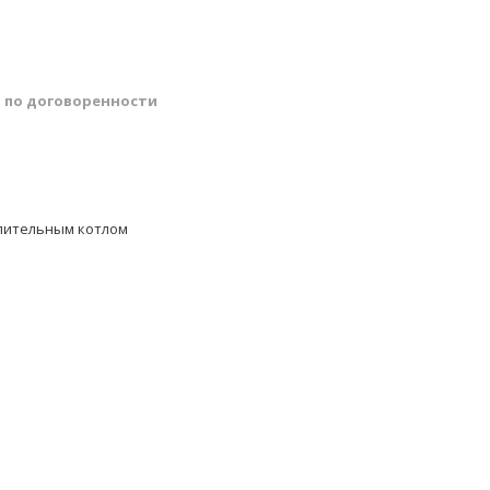
й
по договоренности
опительным котлом