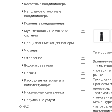
Кассетные кондиционеры
Напольно-потолочные
кондиционеры
Колонные кондиционеры
Мультизональные VRF/VRV
системы
Прецизионные кондиционеры
Чиллеры
Теплообмен
Отопление
Экономичн
Водонагреватели
- 35 мм из
- потеря т
Насосы
рынке
Технология
Расходные материалы и
Процессы с
комплектующие
производст
Инженерная сантехника
- автомати
- гомогенн
Популярные услуги
Безконкуре
- изготовл
О НАС
поставщик