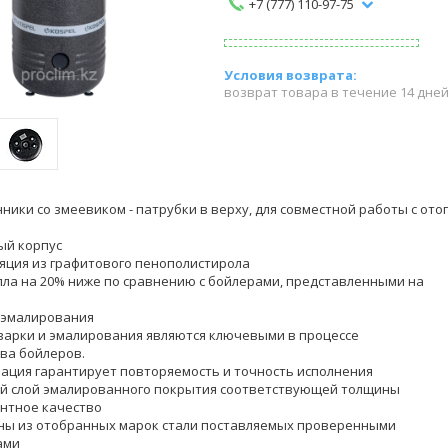
+7 (777) 110-97-75
возврат товара в течение 14 дне
ники со змеевиком - патрубки в верху, для совместной работы с от
ый корпус
оляция из графитового пенополистирола
епла на 20% ниже по сравнению с бойлерами, представленными на
 эмалирования
варки и эмалирования являются ключевыми в процессе
ва бойлеров.
зация гарантирует повторяемость и точность исполнения
ый слой эмалированного покрытия соответствующей толщины
нтное качество
ены из отобранных марок стали поставляемых проверенными
ами