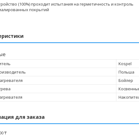
стройство (100%) проходит испытания на герметичность и контроль
малированных покрытий
еристики
ые
итель
Kospel
оизводитель
Польша
агревателя
Бойлер
грева
Косвенны
агревателя
Накопите
ация для заказа
00 ₸