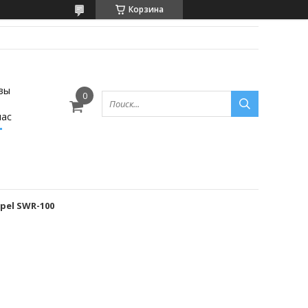
Корзина
вы
нас
pel SWR-100