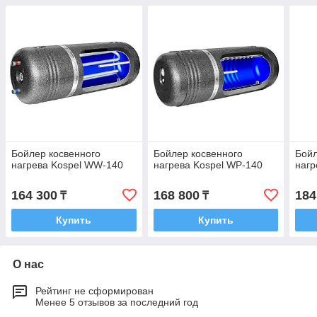
Бойлер косвенного
Бойлер косвенного
Бойл
нагрева Kospel WW-140
нагрева Kospel WP-140
нагр
164 300
168 800
184
₸
₸
Купить
Купить
О нас
Рейтинг не сформирован
Менее 5 отзывов за последний год