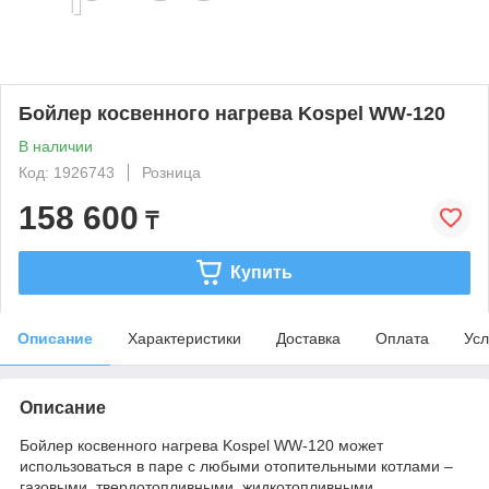
Бойлер косвенного нагрева Kospel WW-120
В наличии
Код: 1926743
Розница
158 600
₸
Купить
Описание
Характеристики
Доставка
Оплата
Усл
Описание
Бойлер косвенного нагрева Kospel WW-120 может
использоваться в паре с любыми отопительными котлами –
газовыми, твердотопливными, жидкотопливными,