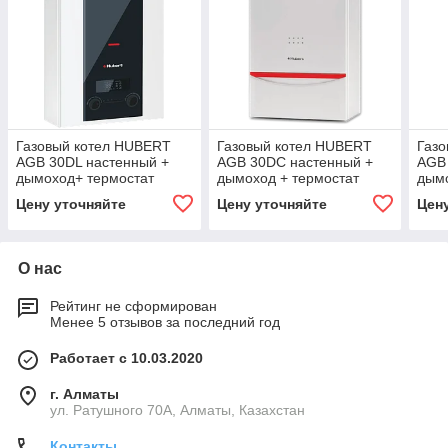
Газовый котел HUBERT
Газовый котел HUBERT
Газ
AGB 30DL настенный +
AGB 30DC настенный +
AGB 
дымоход+ термостат
дымоход + термостат
дымо
Цену уточняйте
Цену уточняйте
Цен
О нас
Рейтинг не сформирован
Менее 5 отзывов за последний год
Работает с 10.03.2020
г. Алматы
ул. Ратушного 70А, Алматы, Казахстан
Контакты