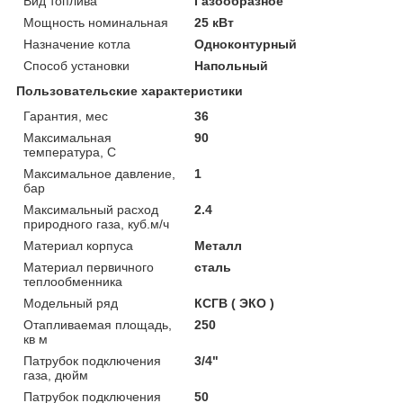
Вид топлива
Газообразное
Мощность номинальная
25 кВт
Назначение котла
Одноконтурный
Способ установки
Напольный
Пользовательские характеристики
Гарантия, мес
36
Максимальная
90
температура, С
Максимальное давление,
1
бар
Максимальный расход
2.4
природного газа, куб.м/ч
Материал корпуса
Металл
Материал первичного
сталь
теплообменника
Модельный ряд
КСГВ ( ЭКО )
Отапливаемая площадь,
250
кв м
Патрубок подключения
3/4"
газа, дюйм
Патрубок подключения
50