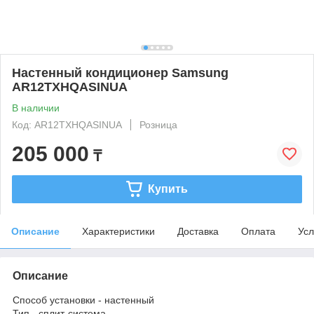
Настенный кондиционер Samsung
AR12TXHQASINUA
В наличии
Код: AR12TXHQASINUA
Розница
205 000
₸
Купить
Описание
Характеристики
Доставка
Оплата
Усл
Описание
Способ установки - настенный
Тип - сплит-система