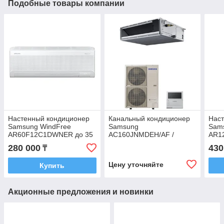
Подобные товары компании
Настенный кондиционер
Канальный кондиционер
Нас
Samsung WindFree
Samsung
Sam
AR60F12C1DWNER до 35
AC160JNMDEH/AF /
AR1
м2
AC160JXMDGH/AF
мон
280 000
430
₸
Цену уточняйте
Купить
Акционные предложения и новинки