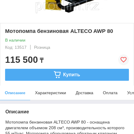
Мотопомпа бензиновая ALTECO AWP 80
В наличии
Код: 13517
Розница
115 500
₸
Купить
Описание
Характеристики
Доставка
Оплата
Усл
Описание
Мотопомпа бензиновая ALTECO AWP 80 - оснащена
двигателем объемом 208 см³, производительность которого
55 м³/час. Мотопомпа оборудована обратным клапаном,