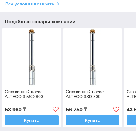
Все условия возврата
Подобные товары компании
Скважинный насос
Скважинный насос
Скв
ALTECO 3.5SD 800
ALTECO 3SD 800
ALT
53 960
56 750
43 
₸
₸
Купить
Купить