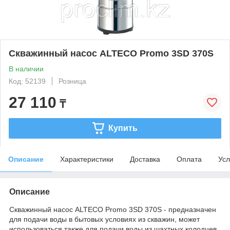
Скважинный насос ALTECO Promo 3SD 370S
В наличии
Код: 52139
Розница
27 110
₸
Купить
Описание
Характеристики
Доставка
Оплата
Усл
Описание
Скважинный насос ALTECO Promo 3SD 370S - предназначен
для подачи воды в бытовых условиях из скважин, может
использоваться также для подачи воды из шахтных колодцев