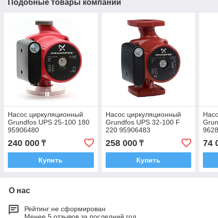
Подобные товары компании
Насос циркуляционный
Насос циркуляционный
Нас
Grundfos UPS 25-100 180
Grundfos UPS 32-100 F
Grun
95906480
220 95906483
962
240 000
258 000
74 
₸
₸
Купить
Купить
О нас
Рейтинг не сформирован
Менее 5 отзывов за последний год