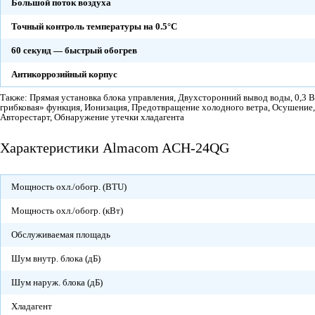
Большой поток воздуха
Точный контроль температуры на 0.5°C
60 секунд — быстрый обогрев
Антикоррозийный корпус
Также: Прямая установка блока управления, Двухсторонний вывод воды, 0,3 
грибковая» функция, Ионизация, Предотвращение холодного ветра, Осушение,
Авторестарт, Обнаружение утечки хладагента
Характеристики Almacom ACH-24QG
Мощность охл./обогр. (BTU)
Мощность охл./обогр. (кВт)
Обслуживаемая площадь
Шум внутр. блока (дБ)
Шум наруж. блока (дБ)
Хладагент