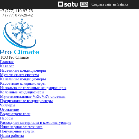
Создать сайт
на Satu.kz
+7 (777) 110-97-75
+7 (777) 079-29-42
ТОО Pro Climate
Главная
Каталог
Настенные кондиционеры
Мульти сплит система
Канальные кондиционеры
Кассетные кондиционеры
Напольно-потолочные кондиционеры
Колонные кондиционеры
Мультизональные VRF/VRV системы
Прецизионные кондиционеры
Чиллеры
Отопление
Водонагреватели
Насосы
Расходные материалы и комплектующие
Инженерная сантехника
Популярные услуги
Наши работы