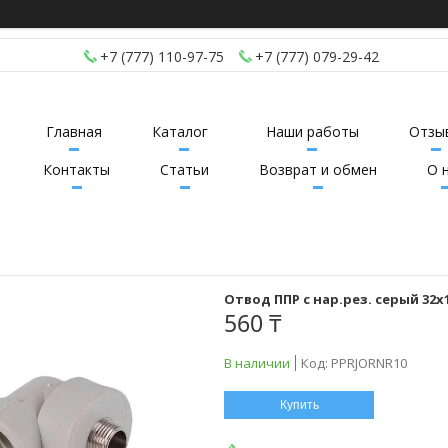
+7 (777) 110-97-75
+7 (777) 079-29-42
Главная
Каталог
Наши работы
Отзы
Контакты
Статьи
Возврат и обмен
О 
Отвод ППР с нар.рез. серый 32x
560 ₸
В наличии
Код:
PPRJORNR10
Купить