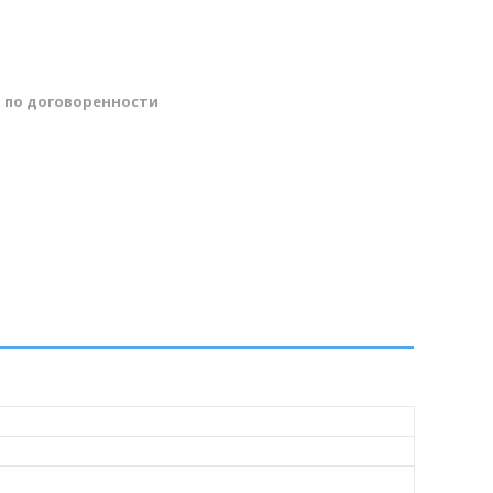
й
по договоренности
н