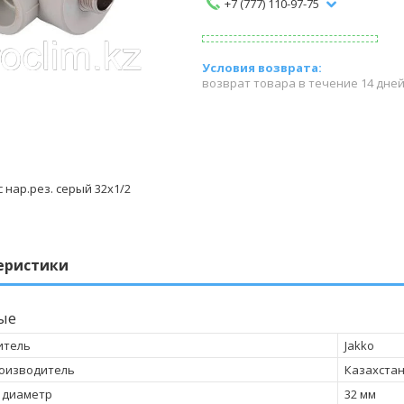
+7 (777) 110-97-75
возврат товара в течение 14 дне
 нар.рез. серый 32x1/2
еристики
ые
итель
Jakko
оизводитель
Казахста
 диаметр
32 мм