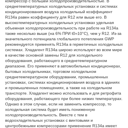
компрессор с большей холодопроизводительностью. В
среднетемпературных холодильных установках и системах
кондиционирования воздуха холодильный коэффициент
R134a равен коэффициенту для R12 или выше его. В
высокотемпературных холодильных установках удельная
объемная холодопроизводительность при работе на R134a
также несколько выше (на 6% ПРИ t0=10°С), чем у R12. Из-за
значительного потенциала глобального потепления GWP
рекомендуется применять R134а в герметичных холодильных
системах. Хладагент R134a широко используют во всем мире
в качестве основной замены R12 для холодильного
оборудования, работающего в среднетемпературном
диапазоне. Его применяют в автомобильных кондиционерах,
бытовых холодильниках, торговом холодильном
среднетемпературном оборудовании, промышленных
установках, системах кондиционирования воздуха в зданиях
и промышленных помещениях, а также на холодильном
транспорте. Хладагент можно использовать и для ретрофита
оборудования, работающего при более низких температурах.
Однако в этом случае, если не заменить компрессор, то
холодильная система будет иметь пониженную
холодопроизводительность. Вместе с тем в
водоохладительных установках с винтовыми и
центробежными компрессорами применение R134а имеет