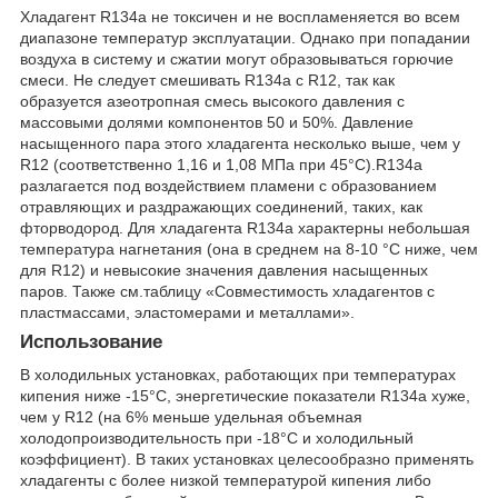
Хладагент R134a не токсичен и не воспламеняется во всем
диапазоне температур эксплуатации. Однако при попадании
воздуха в систему и сжатии могут образовываться горючие
смеси. Не следует смешивать R134а с R12, так как
образуется азеотропная смесь высокого давления с
массовыми долями компонентов 50 и 50%. Давление
насыщенного пара этого хладагента несколько выше, чем у
R12 (соответственно 1,16 и 1,08 МПа при 45°С).R134а
разлагается под воздействием пламени с образованием
отравляющих и раздражающих соединений, таких, как
фторводород. Для хладагента R134а характерны небольшая
температура нагнетания (она в среднем на 8-10 °С ниже, чем
для R12) и невысокие значения давления насыщенных
паров. Также см.таблицу «Совместимость хладагентов с
пластмассами, эластомерами и металлами».
Использование
В холодильных установках, работающих при температурах
кипения ниже -15°С, энергетические показатели R134a хуже,
чем у R12 (на 6% меньше удельная объемная
холодопроизводительность при -18°С и холодильный
коэффициент). В таких установках целесообразно применять
хладагенты с более низкой температурой кипения либо