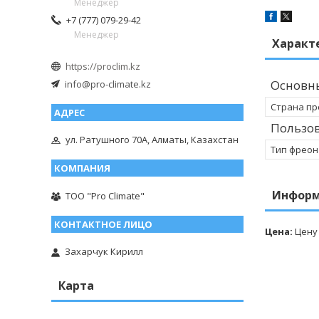
Менеджер
+7 (777) 079-29-42
Менеджер
Характ
https://proclim.kz
Основн
info@pro-climate.kz
Страна пр
Пользов
ул. Ратушного 70А, Алматы, Казахстан
Тип фреон
Информ
ТОО "Pro Climate"
Цена:
Цену
Захарчук Кирилл
Карта