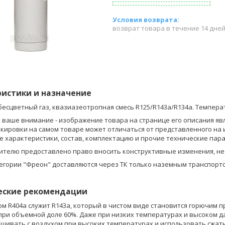
возврат товара в течение 14 дне
ристики и назначение
 бесцветный газ, квазиазеотропная смесь R125/R143a/R134а. Температ
ваше внимание - изображение товара на странице его описания явл
кировки на самом товаре может отличаться от представленного на 
е характеристики, состав, комплектацию и прочие технические пар
ителю предоставлено право вносить конструктивные изменения, н
егории "Фреон" доставляются через ТК только наземным транспор
еские рекомендации
 R404a служит R143a, который в чистом виде становится горючим при
 при объемной доле 60%. Даже при низких температурах и высоком д
ешивать с воздухом при высоких температурах и использовать сжат