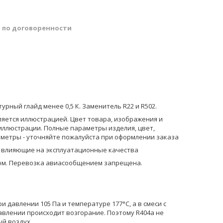
й
по договоренности
урный глайд менее 0,5 К. Заменитель R22 и R502.
яется иллюстрацией. Цвет товара, изображения и
иллюстрации. Полные параметры изделия, цвет,
аметры - уточняйте пожалуйста при оформлении заказа
е влияющие на эксплуатационные качества
том. Перевозка авиасообщением запрещена.
 давлении 105 Па и температуре 177°С, а в смеси с
авлении происходит возгорание. Поэтому R404a не
ый воздух.