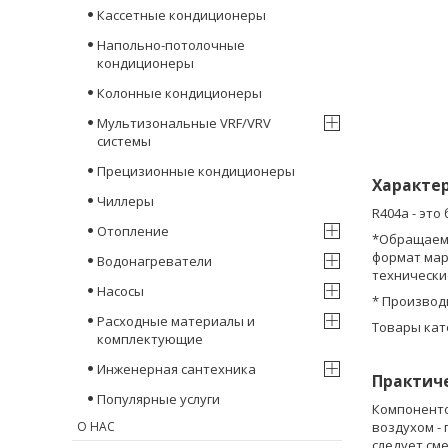
Кассетные кондиционеры
Напольно-потолочные
кондиционеры
Колонные кондиционеры
Мультизональные VRF/VRV
системы
Прецизионные кондиционеры
Характе
Чиллеры
R404a - это
Отопление
*Обращаем 
формат мар
Водонагреватели
технически
Насосы
* Производ
Расходные материалы и
Товары кат
комплектующие
Инженерная сантехника
Практич
Популярные услуги
Компонентом
О НАС
воздухом -
следует см