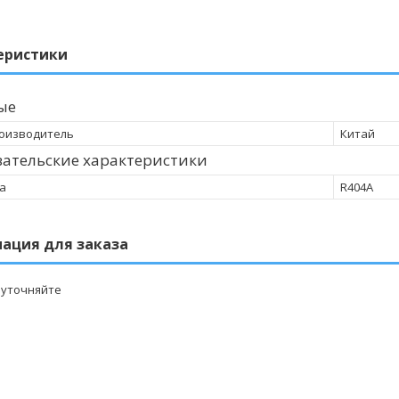
еристики
ые
оизводитель
Китай
ательские характеристики
а
R404A
ация для заказа
 уточняйте