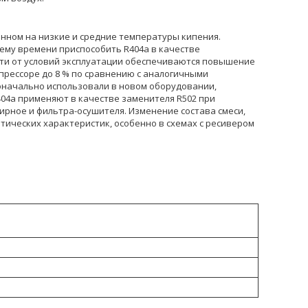
нном на низкие и средние температуры кипения.
му времени приспособить R404a в качестве
ости от условий эксплуатации обеспечиваются повышение
прессоре до 8 % по сравнению с аналогичными
рвоначально использовали в новом оборудовании,
404a применяют в качестве заменителя R502 при
ирное и фильтра-осушителя. Изменение состава смеси,
тических характеристик, особенно в схемах с ресивером