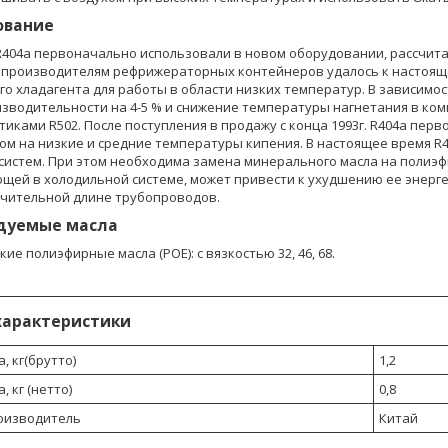
ование
R404a первоначально использовали в новом оборудовании, рассчита
производителям рефрижераторных контейнеров удалось к настояще
го хладагента для работы в области низких температур. В зависим
зводительности на 4-5 % и снижение температуры нагнетания в ком
тиками R502. После поступления в продажу с конца 1993г. R404a пе
ом на низкие и средние температуры кипения. В настоящее время R
систем. При этом необходима замена минерального масла на полиэф
щей в холодильной системе, может привести к ухудшению ее энерге
ачительной длине трубопроводов.
дуемые масла
ие полиэфирные масла (POE): с вязкостью 32, 46, 68.
характеристики
, кг(брутто)
1,2
, кг (нетто)
0,8
оизводитель
Китай