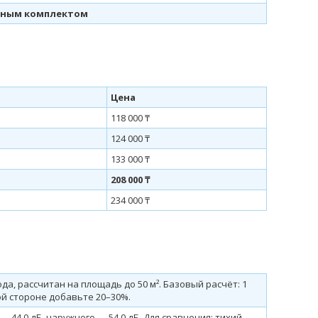
жным комплектом
Цена
118 000 ₸
124 000 ₸
133 000 ₸
208 000 ₸
234 000 ₸
ода, рассчитан на площадь до 50 м². Базовый расчёт: 1
ной стороне добавьте 20–30%.
 44.0 дБ, наружного — 54.0 дБ. Для сравнения: тихий