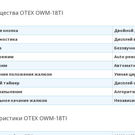
щества OTEX OWM-18TI
я кнопка
Двойной
ностика
Дисплей в
а
Беззвучн
 режим
Auto реж
жим
Автомати
ние положения жалюзи
Умная ци
ой таймер
Дисплей 
напыление
Алгоритм
ьное качание жалюзи
Независи
ристики OTEX OWM-18TI