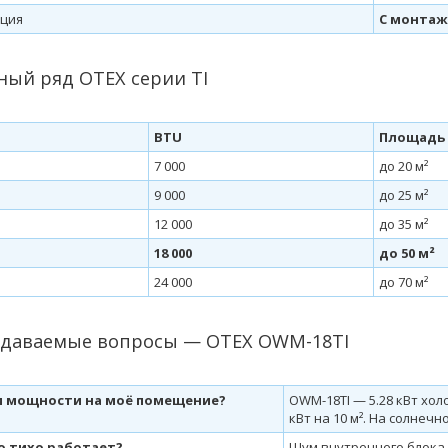
ция
С монта
ый ряд OTEX серии TI
BTU
Площадь
7 000
до 20 м²
9 000
до 25 м²
12 000
до 35 м²
18 000
до 50 м²
24 000
до 70 м²
адаваемые вопросы — OTEX OWM-18TI
и мощности на моё помещение?
OWM-18TI — 5.28 кВт хол
кВт на 10 м². На солнеч
о тихо работает?
Шум внутреннего блока —