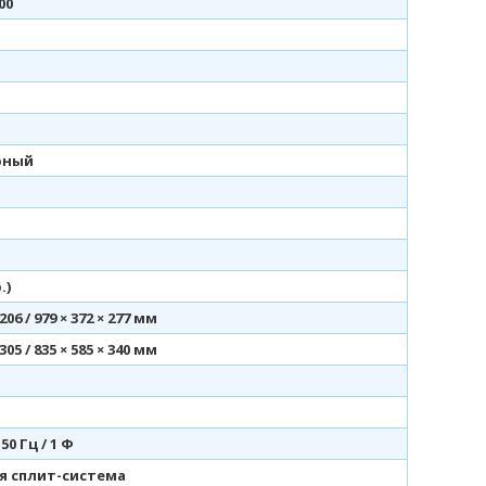
00
рный
.)
 206 / 979 × 372 × 277 мм
 305 / 835 × 585 × 340 мм
 50 Гц / 1 Ф
я сплит-система