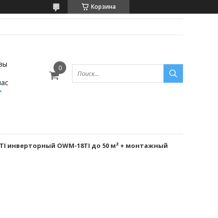
Корзина
вы
нас
TI инверторный OWM-18TI до 50 м² + монтажный