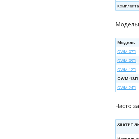
Комплекта
Модельн
Модель
OWM-07TI
OWM-09TI
OWM-12TI
OWM-18TI
OWM-24TI
Часто з
Хватит л
Наскольк