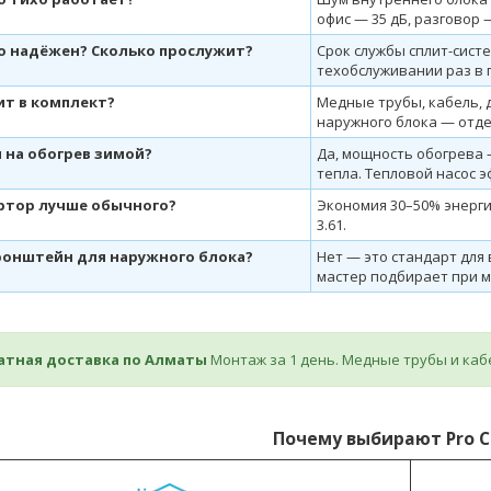
офис — 35 дБ, разговор —
о надёжен? Сколько прослужит?
Срок службы сплит-систе
техобслуживании раз в г
ит в комплект?
Медные трубы, кабель, 
наружного блока — отде
 на обогрев зимой?
Да, мощность обогрева — 
тепла. Тепловой насос 
ртор лучше обычного?
Экономия 30–50% энергии,
3.61.
кронштейн для наружного блока?
Нет — это стандарт для 
мастер подбирает при 
латная доставка по Алматы
Монтаж за 1 день. Медные трубы и каб
Почему выбирают Pro C