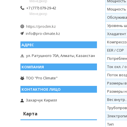
Мощность о
Менеджер
+7 (777) 079-29-42
Мощность ох
Менеджер
Обслужив
Уровень шу
https://proclim.kz
info@pro-climate.kz
Хладагент
Компрессо
EER / COP
ул. Ратушного 70А, Алматы, Казахстан
Потреблени
Ток охл. / о
Поток возду
ТОО "Pro Climate"
Размеры вн
Размеры на
Вес внутр. 
Захарчук Кирилл
Трубопрово
Карта
Электроп
Тип