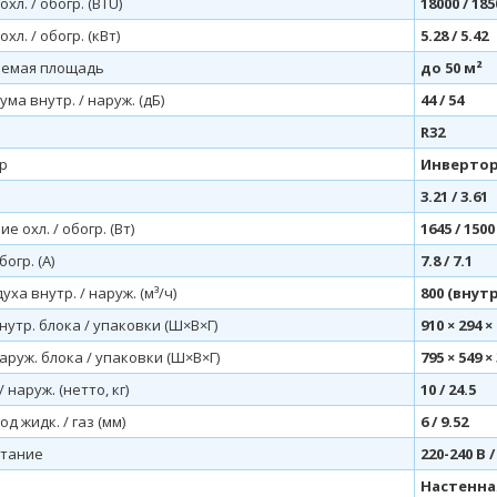
хл. / обогр. (BTU)
18000 / 185
л. / обогр. (кВт)
5.28 / 5.42
аемая площадь
до 50 м²
ма внутр. / наруж. (дБ)
44 / 54
R32
р
Инверто
3.21 / 3.61
е охл. / обогр. (Вт)
1645 / 1500
богр. (А)
7.8 / 7.1
ха внутр. / наруж. (м³/ч)
800 (внутр
утр. блока / упаковки (Ш×В×Г)
910 × 294 ×
руж. блока / упаковки (Ш×В×Г)
795 × 549 ×
/ наруж. (нетто, кг)
10 / 24.5
д жидк. / газ (мм)
6 / 9.52
итание
220-240 В /
Настенна