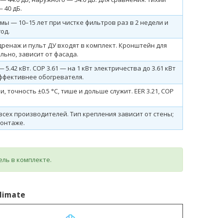
 40 дБ.
мы — 10–15 лет при чистке фильтров раз в 2 недели и
од.
дренаж и пульт ДУ входят в комплект. Кронштейн для
льно, зависит от фасада.
5.42 кВт. COP 3.61 — на 1 кВт электричества до 3.61 кВт
эффективнее обогревателя.
 точность ±0.5 °C, тише и дольше служит. EER 3.21, COP
всех производителей. Тип крепления зависит от стены;
монтаже.
ель в комплекте.
limate