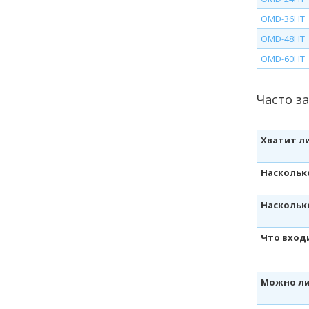
OMD-36HT
OMD-48HT
OMD-60HT
Часто з
Хватит л
Наскольк
Наскольк
Что вход
Можно ли