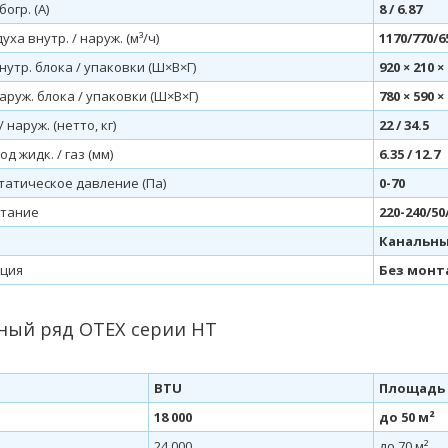
богр. (А)
8 / 6.87
ха внутр. / наруж. (м³/ч)
1170/770/6
утр. блока / упаковки (Ш×В×Г)
920 × 210 
руж. блока / упаковки (Ш×В×Г)
780 × 590 
/ наруж. (нетто, кг)
22 / 34.5
д жидк. / газ (мм)
6.35 / 12.7
татическое давление (Па)
0-70
итание
220-240/50
Канальны
ция
Без монт
ый ряд OTEX серии HT
BTU
Площадь
T
18 000
до 50 м²
24 000
до 70 м²