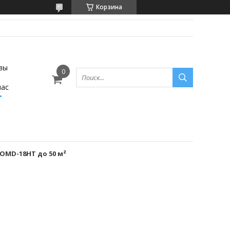
Корзина
вы
нас
OMD-18HT до 50 м²