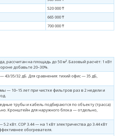
520 000 ₸
665 000 ₸
700 000 ₸
да, рассчитан на площадь до 50 м². Базовый расчёт: 1 кВт
стороне добавьте 20–30%.
 43/35/32 дБ. Для сравнения: тихий офис — 35 дБ,
мы — 10–15 лет при чистке фильтров раз в 2 недели и
од.
Медные трубы и кабель подбираются по объекту (трасса)
но. Кронштейн для наружного блока — отдельно,
5.2 кВт. COP 3.44 — на 1 кВт электричества до 3.44 кВт
эффективнее обогревателя.