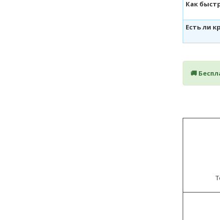
Как быст
Есть ли 
🚚 Бесп
Т