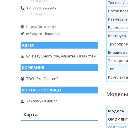
Менеджер
Ток охл. / о
+7 (777) 079-29-42
Поток возду
Менеджер
Размеры вн
https://proclim.kz
Размеры на
info@pro-climate.kz
Вес внутр. 
Трубопрово
Внешнее с
ул. Ратушного 70А, Алматы, Казахстан
Электроп
Тип
Комплекта
ТОО "Pro Climate"
Модельн
Захарчук Кирилл
Модель
Карта
OMD-18H
OMD-24HT