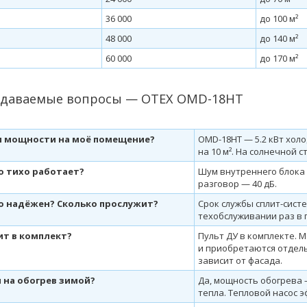
36 000
до 100 м²
48 000
до 140 м²
60 000
до 170 м²
адаваемые вопросы — OTEX OMD-18HT
и мощности на моё помещение?
OMD-18HT — 5.2 кВт холо
на 10 м². На солнечной 
о тихо работает?
Шум внутреннего блока —
разговор — 40 дБ.
о надёжен? Сколько прослужит?
Срок службы сплит-систе
техобслуживании раз в г
ит в комплект?
Пульт ДУ в комплекте. 
и приобретаются отдель
зависит от фасада.
 на обогрев зимой?
Да, мощность обогрева — 
тепла. Тепловой насос 