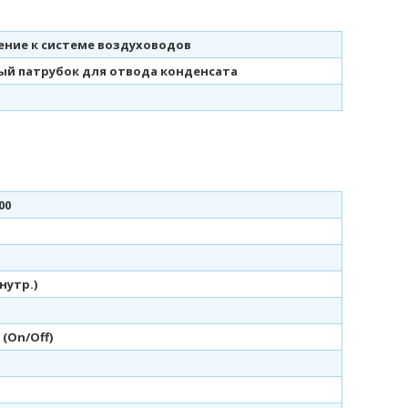
ние к системе воздуховодов
й патрубок для отвода конденсата
00
внутр.)
(On/Off)