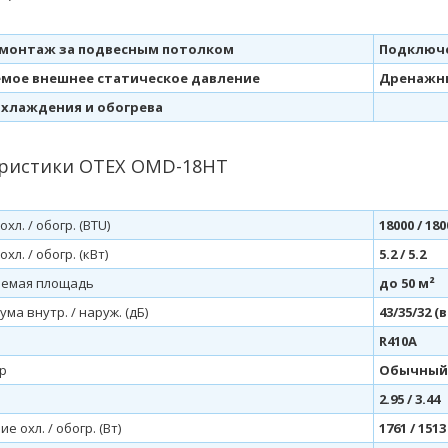
монтаж за подвесным потолком
Подключе
емое внешнее статическое давление
Дренажны
хлаждения и обогрева
ристики OTEX OMD-18HT
хл. / обогр. (BTU)
18000 / 180
л. / обогр. (кВт)
5.2 / 5.2
аемая площадь
до 50 м²
ма внутр. / наруж. (дБ)
43/35/32 (
R410A
р
Обычный 
2.95 / 3.44
е охл. / обогр. (Вт)
1761 / 1513