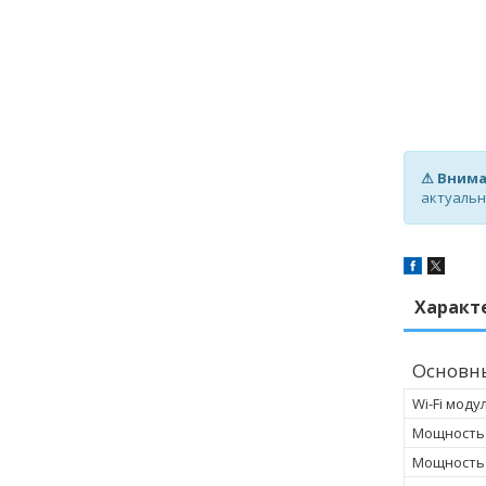
⚠ Внима
актуальн
Характ
Основн
Wi-Fi моду
Мощность
Мощность