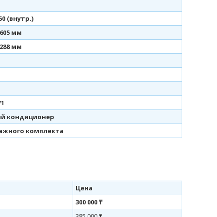
50 (внутр.)
× 605 мм
× 288 мм
/1
й кондиционер
ажного комплекта
Цена
300 000 ₸
385 000 ₸