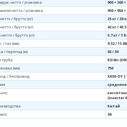
руж. нетто / упаковка
900 × 360 ×
анели нетто / упаковка
950 × 950 ×
нетто / брутто (кг)
25 кг / 29 к
нетто / брутто (кг)
42 кг / 45.5
 нетто / брутто (кг)
5.7 кг / 7.8
 / газ (мм)
9.52 / 15.88
са / перепад (м)
65 / 30
 труба
R3/4in (DN
енажа (мм)
750
од. / беспровод.
XK05-DY |
ния
среднен
ьно)
кассетный
(Inverter 
оизводства
Китай
мес)
36