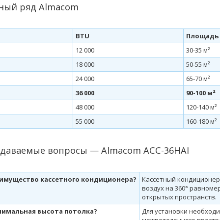
ный ряд Almacom
BTU
Площадь
12 000
30-35 м²
18 000
50-55 м²
24 000
65-70 м²
36 000
90-100 м²
48 000
120-140 м²
55 000
160-180 м²
адаваемые вопросы — Almacom ACC-36HAI
еимущество кассетного кондиционера?
Кассетный кондиционер 
воздух на 360° равноме
открытых пространств.
нимальная высота потолка?
Для установки необходи
межпотолочного простр