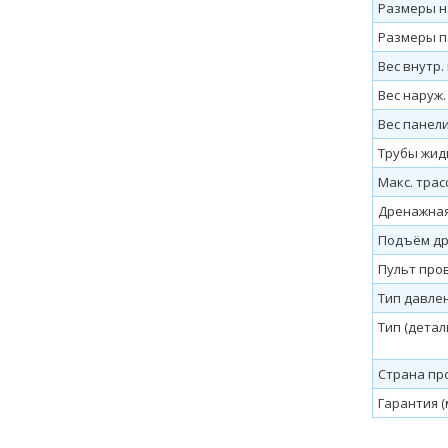
Размеры на
Размеры п
Вес внутр. 
Вес наруж. 
Вес панели
Трубы жидк.
Макс. трас
Дренажная
Подъём др
Пульт пров
Тип давле
Тип (детал
Страна пр
Гарантия (