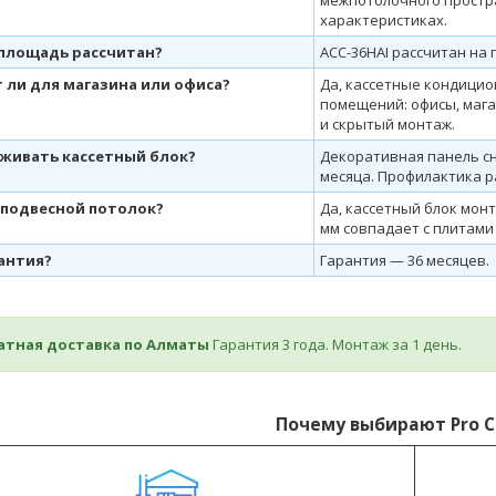
характеристиках.
 площадь рассчитан?
ACC-36HAI рассчитан на 
 ли для магазина или офиса?
Да, кассетные кондици
помещений: офисы, маг
и скрытый монтаж.
уживать кассетный блок?
Декоративная панель сни
месяца. Профилактика ра
 подвесной потолок?
Да, кассетный блок мон
мм совпадает с плитами
рантия?
Гарантия — 36 месяцев.
латная доставка по Алматы
Гарантия 3 года. Монтаж за 1 день.
Почему выбирают Pro C