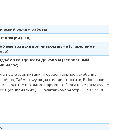
ческий режим работы
нтиляции (Fan)
объём воздуха при низком шуме (спиральное
есо)
одъёма конденсата до 750 мм (встроенный
й насос)
та после сбоя питания, Горизонтальное колебание
е рёбра, Таймер, Функция самодиагностики, Работа при
ка, Золотое покрытие наружного блока (в 2.5 раза лучше
E (опционально), DC Inverter компрессор (EER 3.1 / COP
80