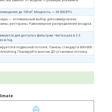
помещение до 100 м². Мощность — 36 000 BTU.
онеры — оптимальный выбор для коммерческих
азины, рестораны. Равномерное распределение воздуха
мается для доступа к фильтрам. Чистка раз в 2-3
з в год.
тируется в подвесной потолок. Панель стандарта 600×600
 Armstrong. Планируйте монтаж ДО установки потолка.
limate