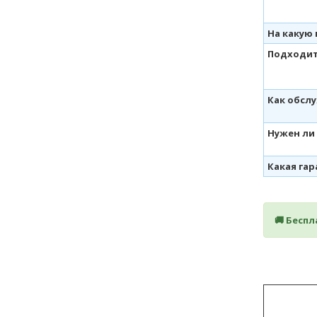
На какую
Подходит
Как обсл
Нужен ли
Какая га
🚚 Бесп