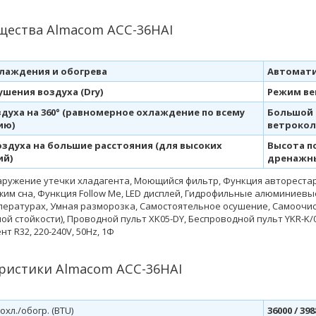
ества Almacom ACC-36HAI
лаждения и обогрева
Автомати
шения воздуха (Dry)
Режим ве
духа на 360° (равномерное охлаждение по всему
Большой 
ию)
ветрокол
оздуха на большие расстояния (для высоких
Высота п
ий)
дренажны
аружение утечки хладагента, Моющийся фильтр, Функция авторестар
жим сна, Функция Follow Me, LED дисплей, Гидрофильные алюминиевы
пературах, Умная разморозка, Самостоятельное осушение, Самоочист
й стойкости), Проводной пульт XK05-DY, Беспроводной пульт YKR-K/001
ент R32, 220-240V, 50Hz, 1Ф
ристики Almacom ACC-36HAI
хл./обогр. (BTU)
36000 / 398