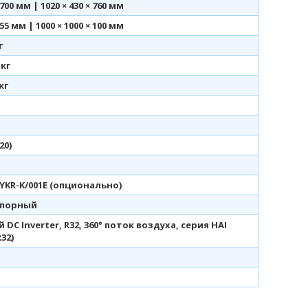
 700 мм | 1020 × 430 × 760 мм
 55 мм | 1000 × 1000 × 100 мм
г
 кг
 кг
20)
 YKR-K/001E (опционально)
апорный
 DC Inverter, R32, 360° поток воздуха, серия HAI
R32)