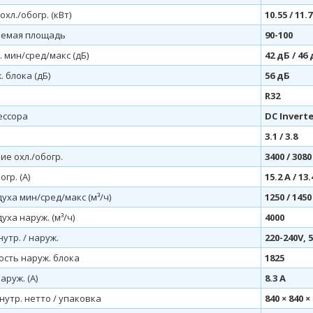
хл./обогр. (кВт)
10.55 / 11.7
аемая площадь
90-100
 мин/сред/макс (дБ)
42 дБ / 46 
 блока (дБ)
56 дБ
R32
ессора
DC Invert
3.1 / 3.8
е охл./обогр.
3400 / 3080
огр. (А)
15.2 А / 13.
уха мин/сред/макс (м³/ч)
1250 / 1450
уха наруж. (м³/ч)
4000
утр. / наруж.
220-240V, 
ость наруж. блока
1825
аруж. (А)
8.3 А
утр. нетто / упаковка
840 × 840 ×