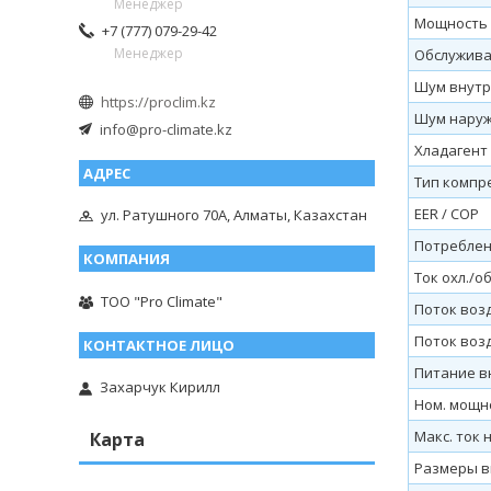
Менеджер
Мощность о
+7 (777) 079-29-42
Менеджер
Обслужив
Шум внутр.
https://proclim.kz
Шум наруж.
info@pro-climate.kz
Хладагент
Тип компр
EER / COP
ул. Ратушного 70А, Алматы, Казахстан
Потреблени
Ток охл./об
ТОО "Pro Climate"
Поток возд
Поток возд
Питание вн
Захарчук Кирилл
Ном. мощн
Макс. ток н
Карта
Размеры вн