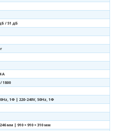
дБ / 51 дБ
er
4 А
 / 1800
50Hz, 1Ф | 220-240V, 50Hz, 1Ф
 246 мм | 910 × 910 × 310 мм