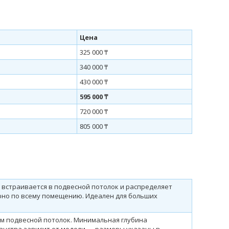
Цена
325 000 ₸
340 000 ₸
430 000 ₸
595 000 ₸
720 000 ₸
805 000 ₸
встраивается в подвесной потолок и распределяет
рно по всему помещению. Идеален для больших
м подвесной потолок. Минимальная глубина
анства зависит от модели — размеры указаны в