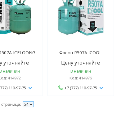
R507А ICELOONG
Фреон R507A ICOOL
у уточняйте
Цену уточняйте
В наличии
В наличии
414972
414976
(777) 110-97-75
+7 (777) 110-97-75